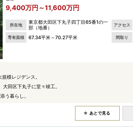
9,400万円～11,600万円
東京都大田区下丸子四丁目65番1の一
所在地
アクセス
部（地番）
67.34平米～70.27平米
専有面積
間取り
の大規模レジデンス。
、大田区下丸子に堂々竣工。
り添う暮らし。
あとで見る