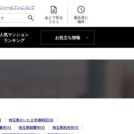
ジャーセブンについて
あとで見る
最近見た
リスト
物件
人気マンション
お役立ち情報
MAJOR'S BLOG
ランキング
トレンドLabo
)
埼玉県さいたま市浦和区(3)
市(1)
埼玉県朝霞市(1)
埼玉県和光市(1)