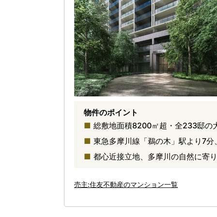
物件のポイント
総敷地面積8200㎡超・全233邸
東急多摩川線「鵜の木」駅より7分
都心近接立地、多摩川の自然に寄
売主:住友不動産のマンション一覧