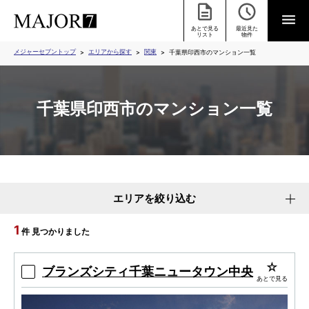
あとで見る
最近見た
リスト
物件
メジャーセブントップ
エリアから探す
関東
千葉県印西市のマンション一覧
千葉県印西市のマンション一覧
エリアを絞り込む
1
件 見つかりました
ブランズシティ千葉ニュータウン中央
あとで見る