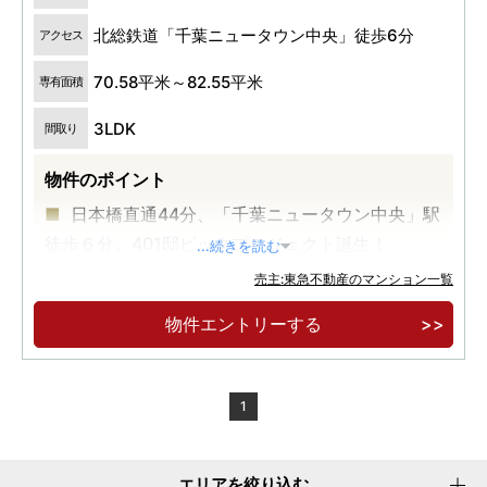
北総鉄道「千葉ニュータウン中央」徒歩6分
アクセス
70.58平米～82.55平米
専有面積
3LDK
間取り
物件のポイント
日本橋直通44分、「千葉ニュータウン中央」駅
徒歩６分。401邸ビックプロジェクト誕生！
...続きを読む
駐車場100％完備。フィットネスルーム・サウ
売主:東急不動産のマンション一覧
ナ・ワークスペース他、ウェルビーイングな共用
物件エントリーする
施設。
ZEH-Oriented 、太陽光発電、地産地消のマル
シェ開催他、環境配慮の先進技術やサービス導
1
入。
エリアを絞り込む