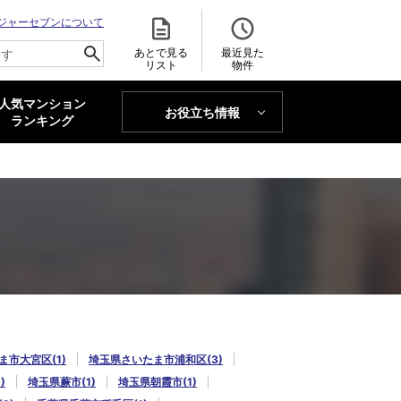
ジャーセブンについて
あとで見る
最近見た
リスト
物件
人気マンション
お役立ち情報
MAJOR'S BLOG
ランキング
トレンドLabo
市大宮区(1)
埼玉県さいたま市浦和区(3)
)
埼玉県蕨市(1)
埼玉県朝霞市(1)