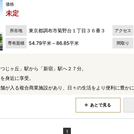
価格
未定
東京都調布市菊野台１丁目３６番３
所在地
アクセス
54.79平米～86.85平米
専有面積
間取り
つつじヶ丘」駅から「新宿」駅へ２７分。
景を身近に享受。
店舗が入る複合商業施設があり、日々の生活をより便利に豊か
あとで見る
1