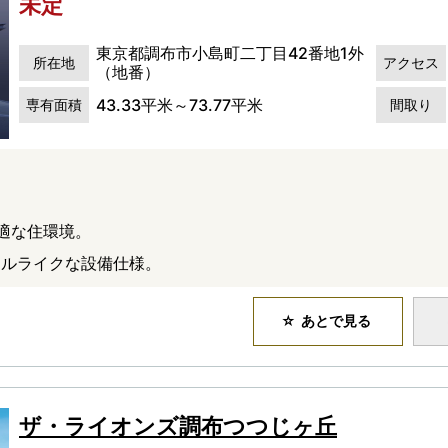
未定
東京都調布市小島町二丁目42番地1外
所在地
アクセス
（地番）
43.33平米～73.77平米
専有面積
間取り
適な住環境。
テルライクな設備仕様。
あとで見る
ザ・ライオンズ調布つつじヶ丘