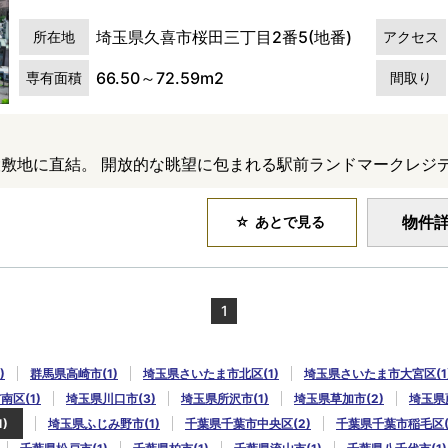
埼玉県久喜市桜田三丁目2番5(地番)
所在地
アクセス
66.50～72.59m2
専有面積
間取り
敷地に直結。 開放的な眺望に包まれる駅前ランドマークレジ
物件
あとで見る
1
)
群馬県高崎市(1)
埼玉県さいたま市北区(1)
埼玉県さいたま市大宮区(1
区(1)
埼玉県川口市(3)
埼玉県所沢市(1)
埼玉県草加市(2)
埼玉県蕨
)
埼玉県ふじみ野市(1)
千葉県千葉市中央区(2)
千葉県千葉市稲毛区(