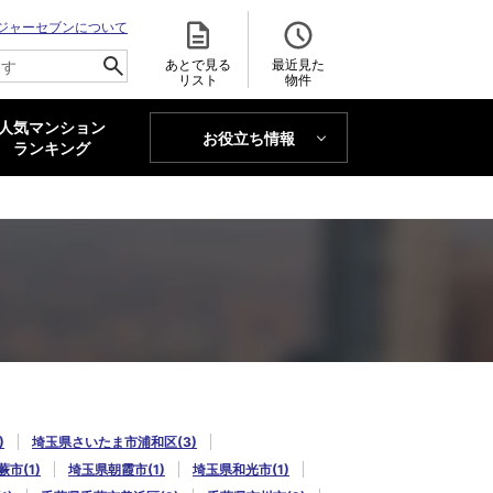
ジャーセブンについて
あとで見る
最近見た
リスト
物件
人気マンション
お役立ち情報
MAJOR'S BLOG
ランキング
トレンドLabo
)
埼玉県さいたま市浦和区(3)
市(1)
埼玉県朝霞市(1)
埼玉県和光市(1)