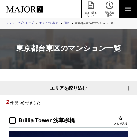
あとで見る
最近見た
リスト
物件
メジャーセブントップ
エリアから探す
関東
東京都台東区のマンション一覧
東京都台東区のマンション一覧
エリアを絞り込む
2
件 見つかりました
Brillia Tower 浅草柳橋
あとで見る