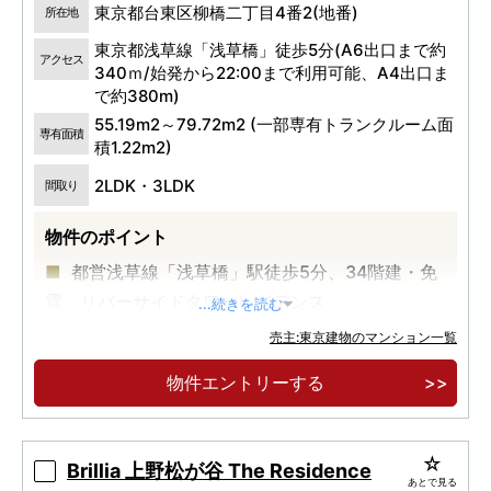
東京都台東区柳橋二丁目4番2(地番)
所在地
東京都浅草線「浅草橋」徒歩5分(A6出口まで約
アクセス
340ｍ/始発から22:00まで利用可能、A4出口ま
で約380m)
55.19m2～79.72m2 (一部専有トランクルーム面
専有面積
積1.22m2)
2LDK・3LDK
間取り
物件のポイント
都営浅草線「浅草橋」駅徒歩5分、34階建・免
震、リバーサイドタワーレジデンス
...続きを読む
売主:東京建物のマンション一覧
物件エントリーする
Brillia 上野松が谷 The Residence
あとで見る