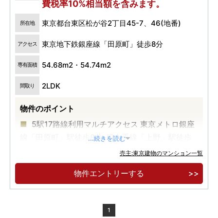
費税率10%相当額を含みます。
東京都台東区松が谷2丁目45-7、46(地番)
所在地
東京地下鉄銀座線「田原町」徒歩8分
アクセス
54.68m2・54.74m2
専有面積
2LDK
間取り
物件のポイント
5駅17路線利用マルチアクセス 東京メトロ銀座
線「田原町」駅徒歩8分 JR山手線「上野」駅徒歩
...続きを読む
13分
売主:東京建物のマンション一覧
全邸2LDK南向き角住戸
物件エントリーする
2026年8月入居可
1