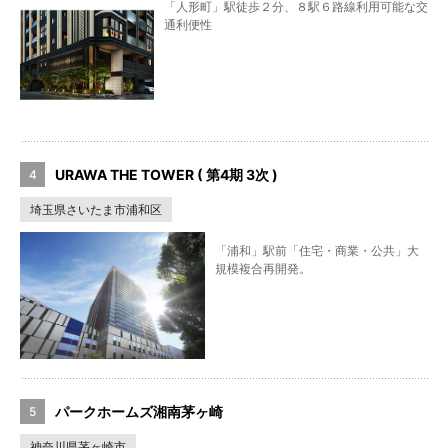
「人形町」駅徒歩２分、８駅６路線利用可能な交
通利便性
URAWA THE TOWER ( 第4期 3次 )
埼玉県さいたま市浦和区
「浦和」駅前「住宅・商業・公共」大
規模複合再開発。
パークホームズ湘南茅ヶ崎
神奈川県茅ヶ崎市