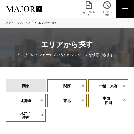
あとで見る
最近見た
リスト
物件
メジャーセブントップ
エリアから探す
エリアから探す
各エリアのメジャーセブン各社のマンションを検索できます。
関東
関西
中部・東海
中国・
北海道
東北
四国
九州・
沖縄