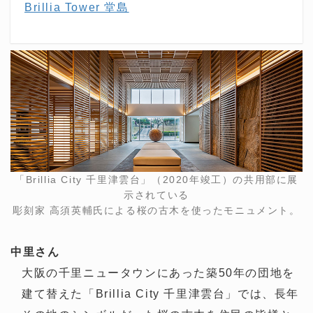
Brillia Tower 堂島
「Brillia City 千里津雲台」（2020年竣工）の共用部に展
示されている
彫刻家 高須英輔氏による桜の古木を使ったモニュメント。
中里さん
大阪の千里ニュータウンにあった築50年の団地を
建て替えた「Brillia City 千里津雲台」では、長年