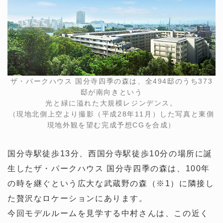
ザ・パークハウス 国分寺四季の森は、全494邸のうち373
邸が南向きという
光と緑に溢れた大規模レジンデンス。
（現地北側上空より撮影（平成28年11月）した写真と東側
現地外観を望む完成予想CGを合成）
国分寺駅徒歩13分、西国分寺駅徒歩10分の場所に誕
生したザ・パークハウス 国分寺四季の森は、100年
の時を継ぐという広大な武蔵野の森（※1）に隣接し
た贅沢なロケーションにあります。
今回モデルルームを見学する中村さんは、この近く