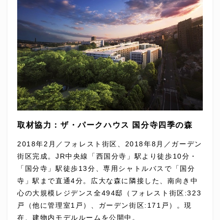
取材協力：ザ・パークハウス 国分寺四季の森
2018年2月／フォレスト街区、2018年8月／ガーデン
街区完成。JR中央線「西国分寺」駅より徒歩10分・
「国分寺」駅徒歩13分、専用シャトルバスで「国分
寺」駅まで直通4分。広大な森に隣接した、南向き中
心の大規模レジデンス全494邸（フォレスト街区:323
戸（他に管理室1戸）、ガーデン街区:171戸）。現
在、建物内モデルルームを公開中。