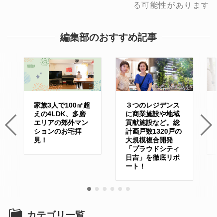
る可能性があります
編集部のおすすめ記事
家族3人で100㎡超
３つのレジデンス
えの4LDK、多磨
に商業施設や地域
エリアの郊外マン
貢献施設など。総
ションのお宅拝
計画戸数1320戸の
見！
大規模複合開発
「プラウドシティ
日吉」を徹底リポ
ート！
カテゴリ一覧