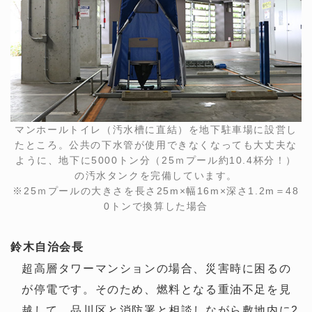
マンホールトイレ（汚水槽に直結）を地下駐車場に設営し
たところ。公共の下水管が使用できなくなっても大丈夫な
ように、地下に5000トン分（25ｍプール約10.4杯分！）
の汚水タンクを完備しています。
※25ｍプールの大きさを長さ25m×幅16m×深さ1.2m＝48
0トンで換算した場合
鈴木
自治会長
超高層タワーマンションの場合、災害時に困るの
が停電です。そのため、燃料となる重油不足を見
越して、品川区と消防署と相談しながら敷地内に2