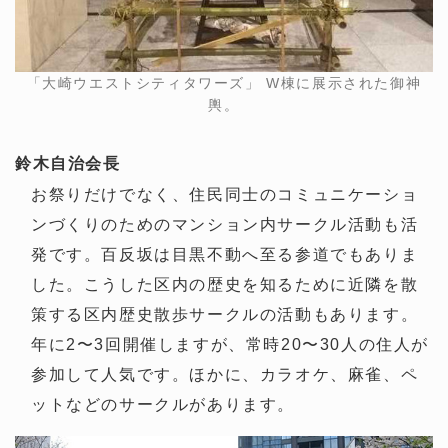
「大崎ウエストシティタワーズ」 W棟に展示された御神
輿。
鈴木
自治会長
お祭りだけでなく、住民同士のコミュニケーショ
ンづくりのためのマンション内サークル活動も活
発です。百反坂は目黒不動へ至る参道でもありま
した。こうした区内の歴史を知るために近隣を散
策する区内歴史散歩サークルの活動もあります。
年に2〜3回開催しますが、常時20〜30人の住人が
参加して人気です。ほかに、カラオケ、麻雀、ペ
ットなどのサークルがあります。