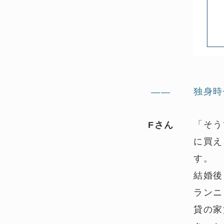
独身時
——
「そう
Fさん
に買え
す。
結婚後
ランニ
貸の家