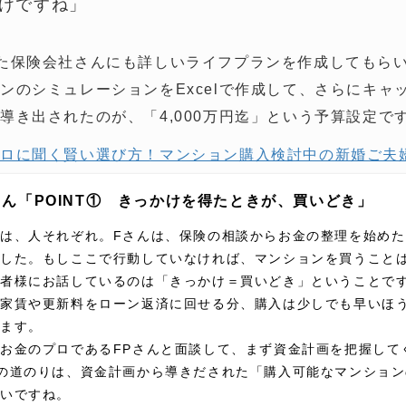
けですね」
た保険会社さんにも詳しいライフプランを作成してもら
ンのシミュレーションをExcelで作成して、さらにキャ
導き出されたのが、「4,000万円迄」という予算設定で
プロに聞く賢い選び方！マンション購入検討中の新婚ご夫
ん「POINT① きっかけを得たときが、買いどき」
は、人それぞれ。Fさんは、保険の相談からお金の整理を始め
ました。もしここで行動していなければ、マンションを買うこと
談者様にお話しているのは「きっかけ＝買いどき」ということで
の家賃や更新料をローン返済に回せる分、購入は少しでも早いほ
います。
お金のプロであるFPさんと面談して、まず資金計画を把握して
の道のりは、資金計画から導きだされた「購入可能なマンショ
いですね。