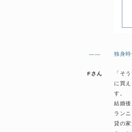
独身時
——
「そう
Fさん
に買え
す。
結婚後
ランニ
貸の家