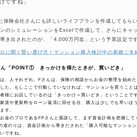
けですね」
た保険会社さんにも詳しいライフプランを作成してもら
ンのシミュレーションをExcelで作成して、さらにキャ
導き出されたのが、「4,000万円迄」という予算設定で
プロに聞く賢い選び方！マンション購入検討中の新婚ご夫
ん「POINT① きっかけを得たときが、買いどき」
は、人それぞれ。Fさんは、保険の相談からお金の整理を始め
ました。もしここで行動していなければ、マンションを買うこと
談者様にお話しているのは「きっかけ＝買いどき」ということで
の家賃や更新料をローン返済に回せる分、購入は少しでも早いほ
います。
お金のプロであるFPさんと面談して、まず資金計画を把握して
の道のりは、資金計画から導きだされた「購入可能なマンショ
いですね。