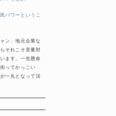
住民パワーというこ
シャン、地元企業な
からそれこそ音量対
ています。一生懸命
の街ってかっこい
なが一丸となって活