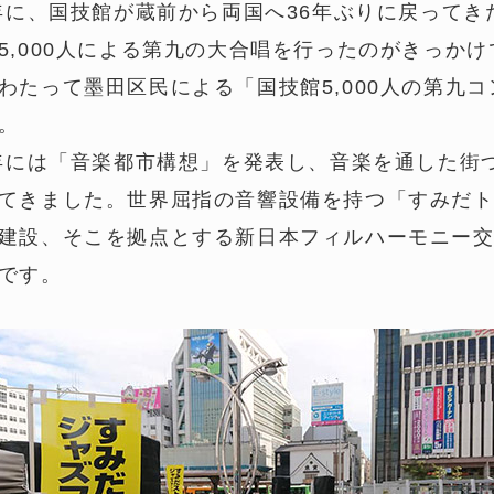
5年に、国技館が蔵前から両国へ36年ぶりに戻って
5,000人による第九の大合唱を行ったのがきっか
わたって墨田区民による「国技館5,000人の第九
。
8年には「音楽都市構想」を発表し、音楽を通した街
てきました。世界屈指の音響設備を持つ「すみだ
建設、そこを拠点とする新日本フィルハーモニー
です。