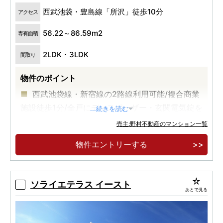
西武池袋・豊島線「所沢」徒歩10分
アクセス
56.22～86.59m2
専有面積
2LDK・3LDK
間取り
物件のポイント
西武池袋線・新宿線の2路線利用可能/複合商業
施設徒歩1分/全戸にディスポーザー・玄関電気錠を
...続きを読む
標準設置
売主:野村不動産のマンション一覧
「所沢」駅徒歩10分に、全303邸の大規模マン
物件エントリーする
ションが誕生。
専有面積71㎡超中心のゆとりあるプラン。
ソライエテラス イースト
あとで見る