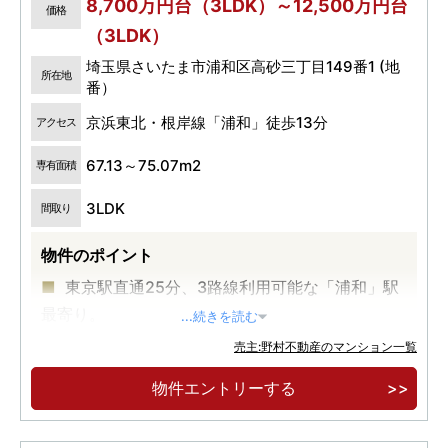
8,700万円台（3LDK）～12,500万円台
価格
（3LDK）
埼玉県さいたま市浦和区高砂三丁目149番1 (地
所在地
番）
京浜東北・根岸線「浦和」徒歩13分
アクセス
67.13～75.07m2
専有面積
3LDK
間取り
物件のポイント
東京駅直通25分、3路線利用可能な「浦和」駅
最寄り。
...続きを読む
埼玉県庁など、官公庁が集積する「高砂」エリ
売主:野村不動産のマンション一覧
ア。
物件エントリーする
全戸3LDK、南西角地×南向き中心の開放感あふ
れる邸宅。