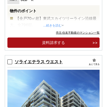
物件のポイント
【全戸70㎡超】東武スカイツリーライン沿線最
大、全796邸。
...続きを読む
大規模地区計画により、緑豊かに生まれ変わっ
売主:住友不動産のマンション一覧
た美しい街並み。大型商業施設トーブイコート徒
資料請求する
歩4分。
多彩な共用施設を誇る大規模レジデンス。南向
き中心、75m2中心のゆとりと豊富な大型収納。
ソライエテラス ウエスト
あとで見る