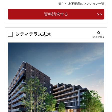
施行区域面積約1.9ha。住宅・商業・行政一体
売主:住友不動産のマンション一覧
大規模再開発に誕生する、全413邸大規模ツインタ
資料請求する
ワー。
【オンライン事前案内会開催】ご来場者様限定
サイト公開！
シティテラス志木
あとで見る