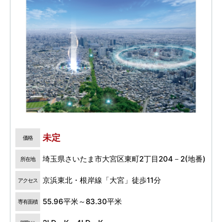
未定
価格
埼玉県さいたま市大宮区東町2丁目204－2(地番)
所在地
京浜東北・根岸線「大宮」徒歩11分
アクセス
55.96平米～83.30平米
専有面積