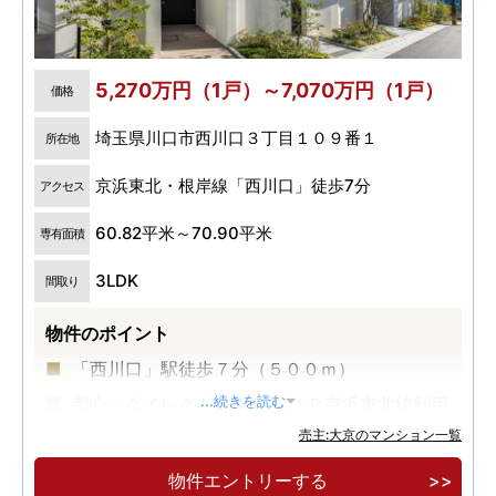
5,270万円（1戸）～7,070万円（1戸）
価格
埼玉県川口市西川口３丁目１０９番１
所在地
京浜東北・根岸線「西川口」徒歩7分
アクセス
60.82平米～70.90平米
専有面積
3LDK
間取り
物件のポイント
「西川口」駅徒歩７分（５００ｍ）
都心へダイレクトアクセス ＪＲ京浜東北線利用
...続きを読む
売主:大京のマンション一覧
アリオ川口（８５０ｍ・徒歩１１分）をはじめ
とする川口エリアも生活圏
物件エントリーする