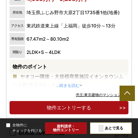
埼玉県ふじみ野市大原2丁目1735番1他(地番)
所在地
東武鉄道東上線「上福岡」徒歩10分～13分
アクセス
67.47m2～80.10m2
専有面積
2LDK+S～4LDK
間取り
物件のポイント
ヤオコー隣接・大規模商業施設イオンタウンふ
じみ野 徒歩3分～６分
...続きを読む
南向き中心の開放感あふれる住戸プラン
売主:東京建物のマンション一覧
沿線最大級708邸
物件エントリーする
全物件に
資料請求・
あとで見る
物件エントリー
チェックを付ける
Brillia Tower 千葉
あとで見る