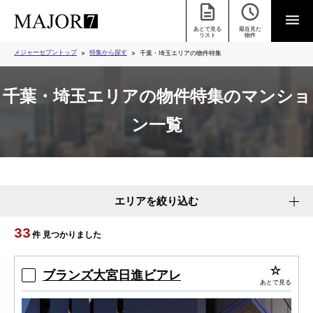
あとで見る
最近見た
リスト
物件
メジャーセブントップ
特集から探す
千葉・埼玉エリアの物件特集
千葉・埼玉エリアの物件特集のマンショ
ン一覧
エリアを絞り込む
33
件 見つかりました
ブランズ大宮日進ビアレ
あとで見る