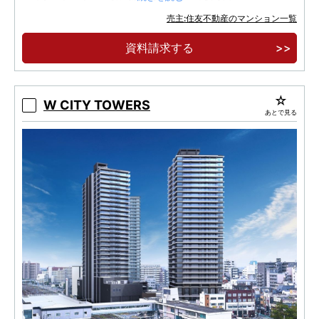
住友不動産と東武鉄道が贈るソライエシリーズ
売主:住友不動産のマンション一覧
の集大成。建物内モデルルームオープン！
資料請求する
東武スカイツリーライン沿線 再開発エリア内最
終章・最大規模のランドマークレジデンス。
W CITY TOWERS
あとで見る