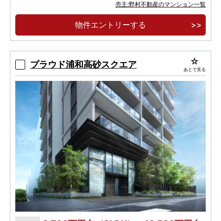
地上27階建て、全525邸、免震タワーレジデン
売主:野村不動産のマンション一覧
ス。
物件エントリーする
開放的な眺望とこだわりを尽くした上質と暮ら
す、27階・26階プレミアムフロア。
プラウド浦和高砂スクエア
あとで見る