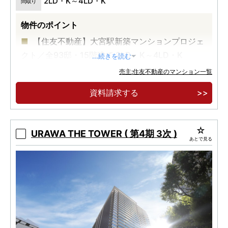
2LD・K～4LD・K
間取り
物件のポイント
【住友不動産】大宮駅新築マンションプロジェ
クト／全93邸・15階建て 2LD・K～4LD・K
...続きを読む
JR「大宮」駅徒歩11分。氷川参道徒歩2分。氷
売主:住友不動産のマンション一覧
川神社徒歩8分。
資料請求する
大宮駅の便利さと、氷川参道の静けさを手に入
れる。
URAWA THE TOWER ( 第4期 3次 )
あとで見る