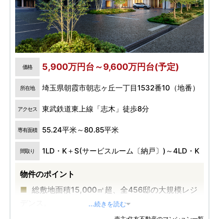
5,900万円台～9,600万円台(予定)
価格
埼玉県朝霞市朝志ヶ丘一丁目1532番10（地番）
所在地
東武鉄道東上線「志木」徒歩8分
アクセス
55.24平米～80.85平米
専有面積
1LD・K＋S(サービスルーム〔納戸〕)～4LD・K
間取り
物件のポイント
総敷地面積15,000㎡超、全456邸の大規模レジ
デンス。
...続きを読む
東武東上線急行・始発停車駅「志木」から徒歩
売主:住友不動産のマンション一覧