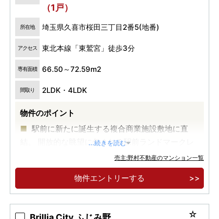
（1戸）
埼玉県久喜市桜田三丁目2番5(地番)
所在地
東北本線「東鷲宮」徒歩3分
アクセス
66.50～72.59m2
専有面積
2LDK・4LDK
間取り
物件のポイント
駅前に新たに誕生する複合商業施設敷地に直
結。 開放的な眺望に包まれる駅前ランドマークレ
...続きを読む
ジデンス誕生
売主:野村不動産のマンション一覧
物件エントリーする
Brillia City ふじみ野