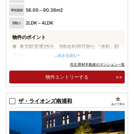
56.00～90.36m2
専有面積
2LDK～4LDK
間取り
物件のポイント
東京駅直通25分、3路線利用可能な「浦和」駅
最寄り。
...続きを読む
住宅街の穏やかさ、商業エリアの利便性を備え
売主:野村不動産のマンション一覧
た「仲町」エリア。
物件エントリーする
全戸南向き・2LDK〜4LDKの多彩なプラン。断
熱等級6取得、認定低炭素建築物。
ザ・ライオンズ南浦和
あとで見る