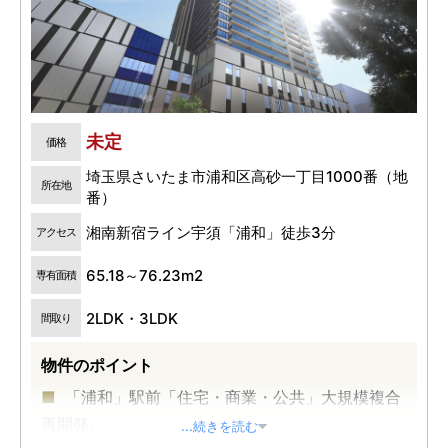
未定
価格
埼玉県さいたま市浦和区高砂一丁目1000番（地
所在地
番）
湘南新宿ライン宇須「浦和」徒歩3分
アクセス
65.18～76.23m2
専有面積
2LDK・3LDK
間取り
物件のポイント
「浦和」駅前「住宅・商業・公共」大規模複合
再開発。
...続きを読む