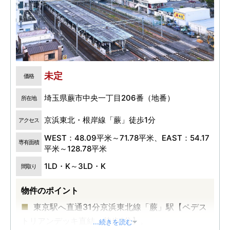
未定
価格
埼玉県蕨市中央一丁目206番（地番）
所在地
京浜東北・根岸線「蕨」徒歩1分
アクセス
WEST：48.09平米～71.78平米、EAST：54.17
専有面積
平米～128.78平米
1LD・K～3LD・K
間取り
物件のポイント
東京駅へ直通31分京浜東北線「蕨」駅【ペデス
トリアンデッキ直結・徒歩1分】。
...続きを読む