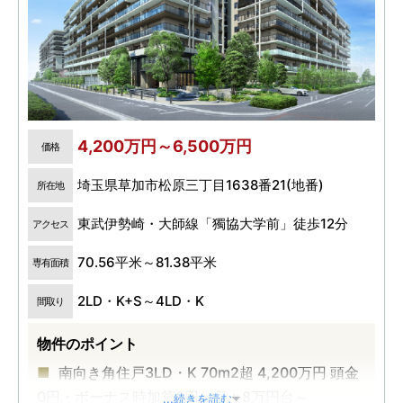
4,200万円～6,500万円
価格
埼玉県草加市松原三丁目1638番21(地番)
所在地
東武伊勢崎・大師線「獨協大学前」徒歩12分
アクセス
70.56平米～81.38平米
専有面積
2LD・K+S～4LD・K
間取り
物件のポイント
南向き角住戸3LD・K 70m2超 4,200万円 頭金
0円・ボーナス時加算0円・月々8万円台～
...続きを読む