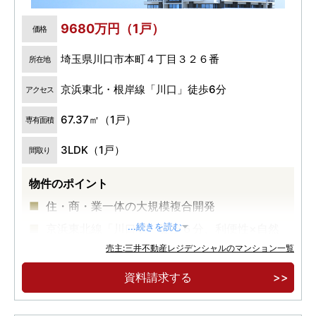
9680万円（1戸）
価格
埼玉県川口市本町４丁目３２６番
所在地
京浜東北・根岸線「川口」徒歩6分
アクセス
67.37㎡（1戸）
専有面積
3LDK（1戸）
間取り
物件のポイント
住・商・業一体の大規模複合開発
京浜東北線「川口駅」徒歩６分、利便性×自然
...続きを読む
豊かな住環境
売主:三井不動産レジデンシャルのマンション一覧
地上２８階建、全２２５邸 制振構造タワーマン
資料請求する
ション