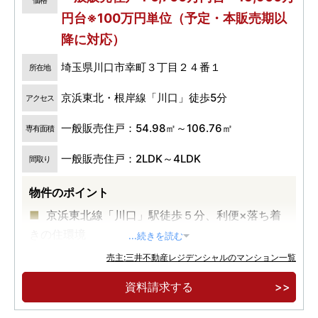
円台※100万円単位（予定・本販売期以
降に対応）
埼玉県川口市幸町３丁目２４番１
所在地
京浜東北・根岸線「川口」徒歩5分
アクセス
一般販売住戸：54.98㎡～106.76㎡
専有面積
一般販売住戸：2LDK～4LDK
間取り
物件のポイント
京浜東北線「川口」駅徒歩５分、利便×落ち着
きの住環境
...続きを読む
地上６階建の低層邸宅
売主:三井不動産レジデンシャルのマンション一覧
最上階メゾネット住戸、１階テラス付き住戸な
資料請求する
どの多彩なプランバリエーション