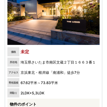
未定
価格
埼玉県さいたま市南区文蔵２丁目１６６３番１
所在地
京浜東北・根岸線「南浦和」徒歩7分
アクセス
67.62平米～73.83平米
専有面積
2LDK+S,3LDK
間取り
物件のポイント