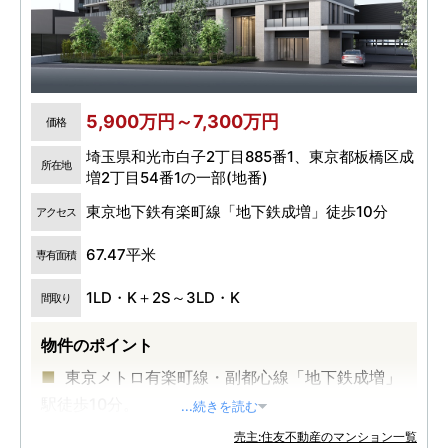
5,900万円～7,300万円
価格
埼玉県和光市白子2丁目885番1、東京都板橋区成
所在地
増2丁目54番1の一部(地番)
東京地下鉄有楽町線「地下鉄成増」徒歩10分
アクセス
67.47平米
専有面積
1LD・K＋2S～3LD・K
間取り
物件のポイント
東京メトロ有楽町線・副都心線「地下鉄成増」
駅徒歩10分。
...続きを読む
東武東上線「成増」駅から「池袋」駅まで1駅
売主:住友不動産のマンション一覧