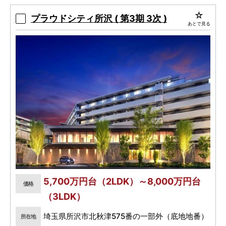
プラウドシティ所沢 ( 第3期 3次 )
あとで見る
5,700万円台（2LDK）～8,000万円台
価格
（3LDK）
埼玉県所沢市北秋津575番の一部外（底地地番）
所在地