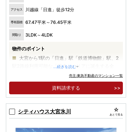
川越線「日進」徒歩12分
アクセス
67.47平米～76.45平米
専有面積
3LDK～4LDK
間取り
物件のポイント
大宮から1駅の「日進」駅「鉄道博物館」駅、2
駅2路線利用可能な「日進」エリアに誕生する全
...続きを読む
155邸。
売主:東急不動産のマンション一覧
JR川越線「日進」駅からフラットアプローチで
資料請求する
徒歩12分。「イオン大宮店」が目の前の暮らしや
すい立地。
アトリエラウンジ、ワーク＆スタディラウンジ
シティハウス大宮氷川
あとで見る
など多彩な共用施設&サービスも魅力。