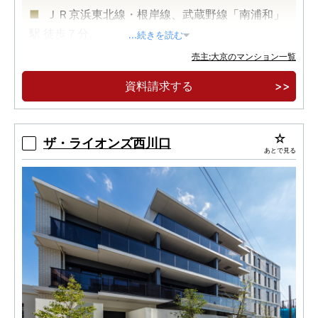
ＪＲ京浜東北線・根岸線、武蔵野線「南浦和」
駅 徒歩７分。
...続きを読む
ＪＲ２路線利用可能で都心へダイレクトアクセ
売主:大京のマンション一覧
ス。南向き中心・専有面積７０平米台中心。
資料請求する
可動クロゼットなど家族が永く快適に暮らせる
家族思いの住空間プランニング。
ザ・ライオンズ西川口
あとで見る