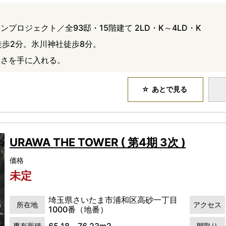
プロジェクト／全93邸・15階建て 2LD・K～4LD・K
徒歩2分。氷川神社徒歩8分。
けさを手に入れる。
あとで見る
URAWA THE TOWER ( 第4期 3次 )
価格
未定
埼玉県さいたま市浦和区高砂一丁目
所在地
アクセス
1000番（地番）
65.18～76.23m2
専有面積
間取り