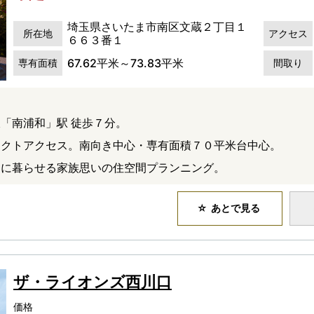
埼玉県さいたま市南区文蔵２丁目１
所在地
アクセス
６６３番１
67.62平米～73.83平米
専有面積
間取り
「南浦和」駅 徒歩７分。
レクトアクセス。南向き中心・専有面積７０平米台中心。
適に暮らせる家族思いの住空間プランニング。
あとで見る
ザ・ライオンズ西川口
価格