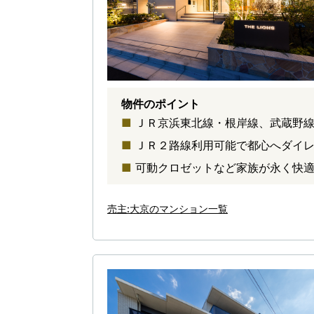
物件のポイント
ＪＲ京浜東北線・根岸線、武蔵野線
ＪＲ２路線利用可能で都心へダイ
可動クロゼットなど家族が永く快
売主:大京のマンション一覧