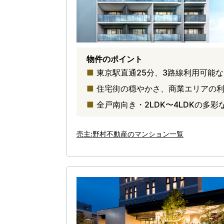
物件のポイント
東京駅直通25分、3路線利用可能
住宅街の穏やかさ、商業エリアの
全戸南向き・2LDK〜4LDKの多
売主:野村不動産のマンション一覧