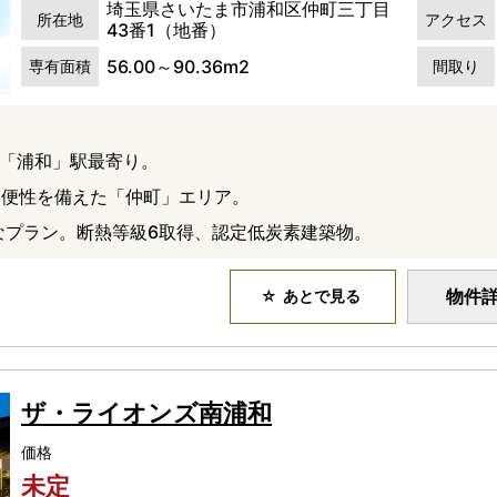
埼玉県さいたま市浦和区仲町三丁目
所在地
アクセス
43番1（地番）
56.00～90.36m2
専有面積
間取り
な「浦和」駅最寄り。
利便性を備えた「仲町」エリア。
彩なプラン。断熱等級6取得、認定低炭素建築物。
物件
あとで見る
ザ・ライオンズ南浦和
価格
未定