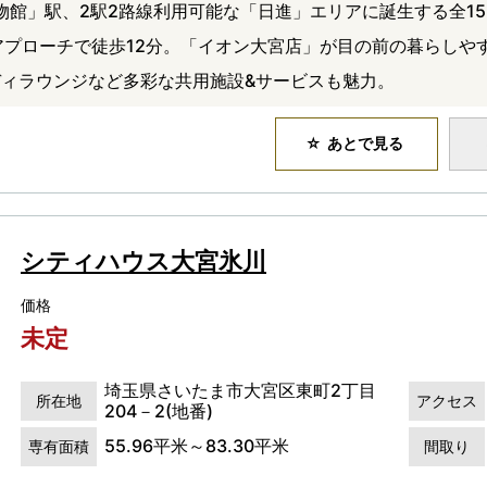
物館」駅、2駅2路線利用可能な「日進」エリアに誕生する全15
アプローチで徒歩12分。「イオン大宮店」が目の前の暮らしや
ィラウンジなど多彩な共用施設&サービスも魅力。
あとで見る
シティハウス大宮氷川
価格
未定
埼玉県さいたま市大宮区東町2丁目
所在地
アクセス
204－2(地番)
55.96平米～83.30平米
専有面積
間取り