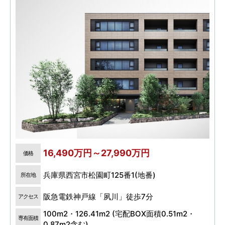
16,490万円～27,990万円
価格
兵庫県西宮市松園町125番1(地番)
所在地
阪急電鉄神戸線「夙川」徒歩7分
アクセス
100m2・126.41m2 (宅配BOX面積0.51m2・
専有面積
0.87m2含む)