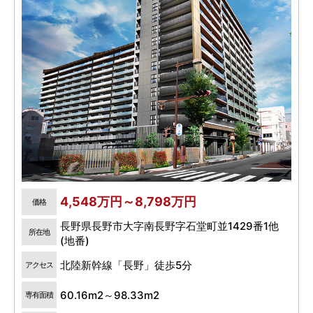
4,548万円～8,798万円
価格
長野県長野市大字南長野字石堂町並1429番1他
所在地
(地番)
北陸新幹線「長野」徒歩5分
アクセス
60.16m2～98.33m2
専有面積