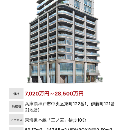
7,020万円～28,500万円
価格
兵庫県神戸市中央区東町122番1、伊藤町121番
所在地
2(地番)
東海道本線「三ノ宮」徒歩10分
アクセス
59.17m2～147.65m2 (宅配BOX面積0.50m2～