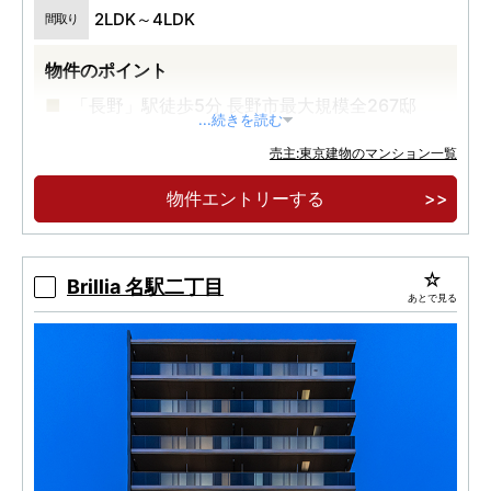
2LDK～4LDK
間取り
物件のポイント
「長野」駅徒歩5分 長野市最大規模全267邸
...続きを読む
売主:東京建物のマンション一覧
物件エントリーする
Brillia 名駅二丁目
あとで見る