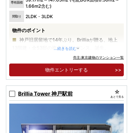
専有面積
1.66m2含む)
2LDK・3LDK
間取り
物件のポイント
神戸旧居留地で14年ぶり。Brilliaが贈る、地上
13階建・全53邸の複合型レジデンス、誕生。
...続きを読む
売主:東京建物のマンション一覧
物件エントリーする
Brillia Tower 神戸駅前
あとで見る