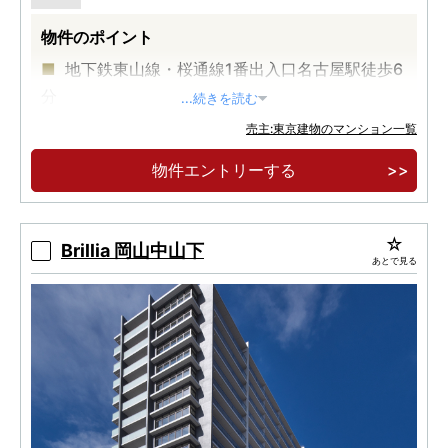
物件のポイント
地下鉄東山線・桜通線1番出入口名古屋駅徒歩6
分
...続きを読む
全戸1LDK／全48邸
売主:東京建物のマンション一覧
ノリタケの森徒歩7分／イオンモール徒歩9分
物件エントリーする
Brillia 岡山中山下
あとで見る