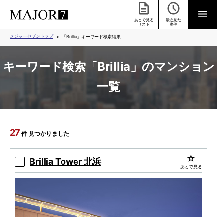
あとで見る
最近見た
リスト
物件
メジャーセブントップ
「Brillia」キーワード検索結果
キーワード検索「Brillia」のマンション
一覧
27
件 見つかりました
Brillia Tower 北浜
あとで見る