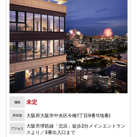
未定
価格
大阪府大阪市中央区今橋1丁目9番1(地番)
所在地
大阪市堺筋線「北浜」徒歩2分メインエントラン
アクセス
スより／3番出入口まで