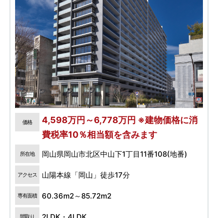
4,598万円～6,778万円 ※建物価格に消
価格
費税率10％相当額を含みます
岡山県岡山市北区中山下1丁目11番108(地番)
所在地
山陽本線「岡山」徒歩17分
アクセス
60.36m2～85.72m2
専有面積
2LDK・4LDK
間取り