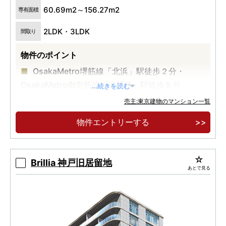
60.69m2～156.27m2
専有面積
2LDK・3LDK
間取り
物件のポイント
OsakaMetro堺筋線「北浜」駅徒歩２分・
OsakaMetro御堂筋線「淀屋橋」駅徒歩８分
...続きを読む
角部屋率約76％ ※総戸数142戸中109戸が角住
売主:東京建物のマンション一覧
戸免震タワーレジデンス
物件エントリーする
中之島の潤いを一望する開放的な眺望
Brillia 神戸旧居留地
あとで見る