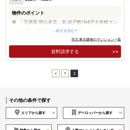
物件のポイント
「天満屋 岡山本店」前 総戸数194戸大規模マン
ション 即入居開始 ※諸手続き必要
...続きを読む
歴史深く、現在は商業・医療・公共・文化が集
売主:東京建物のマンション一覧
積する「中山下」エリア
資料請求する
車寄せのあるエントランス、パーティールーム
やゲストルームなど日常に華やぎを添える共用空
間。
1
2
その他の条件で探す
エリアから探す
デベロッパーから探す