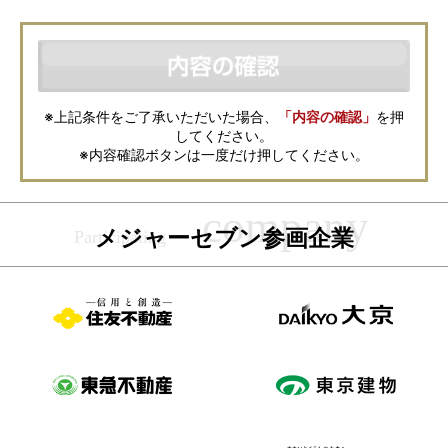
本サービスは、メジャーセブンが窓口となり、お客様からの物件お問合せ
について、不動産会社に対して仲介・転送を行うものです。
本フォームからお客様が記入・登録された個人情報は、ダイレクトメール
などの資料送付・電子メールの送信・電話連絡などの目的で資料請求先不
動産会社が利用・保管します。資料請求先不動産会社が保管する個人情報
の取扱いについては、各不動産会社に直接お問合せください。
また、上記とは別にメジャーセブンでは本サービスを円滑に運用するため
に、お客様の個人情報をサービスご利用の控えとして一定期間保管いたし
ます。 ご記入の内容が不明瞭で資料をお送りできない場合、その他当社が
※上記条件をご了承いただいた場合、
「内容の確認」
を押
本サービスを円滑に運用するために必要な範囲において、直接メジャーセ
してください。
ブンから確認のご連絡をさせていただくことがありますので、あらかじめ
ご了承ください。
※内容確認ボタンは一度だけ押してください。
メジャーセブンの個人情報の取扱い方針については
こちら
をご覧くださ
い。
メジャーセブン参画企業