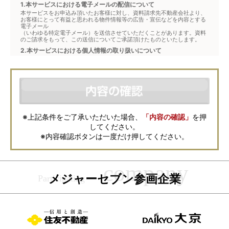
1.本サービスにおける電子メールの配信について
本サービスをお申込み頂いたお客様に対し、資料請求先不動産会社より、
お客様にとって有益と思われる物件情報等の広告・宣伝などを内容とする
電子メール
（いわゆる特定電子メール）を送信させていただくことがあります。資料
のご請求をもって、この送信についてご承諾頂けたものといたします。
2.本サービスにおける個人情報の取り扱いについて
本サービスは、メジャーセブンが窓口となり、お客様からの物件お問合せ
について、不動産会社に対して仲介・転送を行うものです。
本フォームからお客様が記入・登録された個人情報は、ダイレクトメール
などの資料送付・電子メールの送信・電話連絡などの目的で資料請求先不
動産会社が利用・保管します。資料請求先不動産会社が保管する個人情報
の取扱いについては、各不動産会社に直接お問合せください。
また、上記とは別にメジャーセブンでは本サービスを円滑に運用するため
に、お客様の個人情報をサービスご利用の控えとして一定期間保管いたし
ます。 ご記入の内容が不明瞭で資料をお送りできない場合、その他当社が
※上記条件をご了承いただいた場合、
「内容の確認」
を押
本サービスを円滑に運用するために必要な範囲において、直接メジャーセ
してください。
ブンから確認のご連絡をさせていただくことがありますので、あらかじめ
ご了承ください。
※内容確認ボタンは一度だけ押してください。
メジャーセブンの個人情報の取扱い方針については
こちら
をご覧くださ
い。
メジャーセブン参画企業