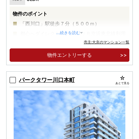
物件のポイント
「西川口」駅徒歩７分（５００ｍ）
都心へダイレクトアクセス ＪＲ京浜東北線利用
...続きを読む
売主:大京のマンション一覧
アリオ川口（８５０ｍ・徒歩１１分）をはじめ
とする川口エリアも生活圏
物件エントリーする
パークタワー川口本町
あとで見る