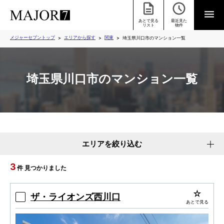
あとで見る
最近見た
リスト
物件
メジャーセブントップ
エリアから探す
関東
埼玉県川口市のマンション一覧
埼玉県川口市のマンション一覧
エリアを絞り込む
3
件 見つかりました
ザ・ライオンズ西川口
あとで見る