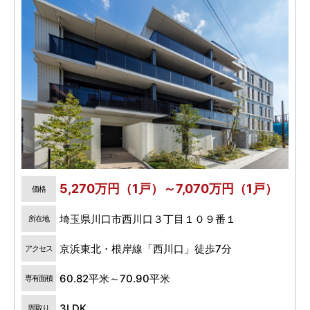
5,270万円（1戸）～7,070万円（1戸）
価格
埼玉県川口市西川口３丁目１０９番１
所在地
京浜東北・根岸線「西川口」徒歩7分
アクセス
60.82平米～70.90平米
専有面積
3LDK
間取り