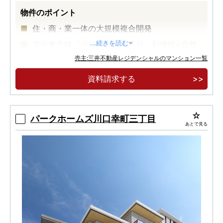
物件のポイント
住・商・業一体の大規模複合開発
京浜東北線「川口駅」徒歩６分、利便性×自然
...続きを読む
豊かな住環境
売主:三井不動産レジデンシャルのマンション一覧
地上２８階建、全２２５邸 制振構造タワーマン
資料請求する
ション
パークホームズ川口幸町三丁目
あとで見る