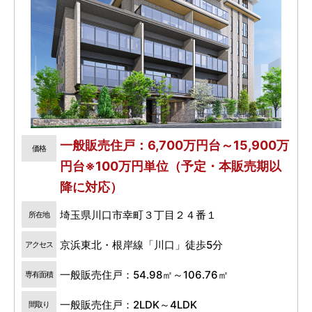
一般販売住戸：6,700万円台～15,900万
価格
円台※100万円単位（予定・本販売期以
降に対応）
埼玉県川口市幸町３丁目２４番１
所在地
京浜東北・根岸線「川口」徒歩5分
アクセス
一般販売住戸：54.98㎡～106.76㎡
専有面積
一般販売住戸：2LDK～4LDK
間取り