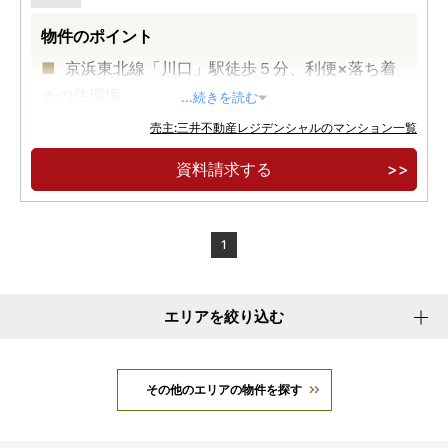
物件のポイント
京浜東北線「川口」駅徒歩５分、利便×落ち着
きの住環境
...続きを読む
地上６階建の低層邸宅
売主:三井不動産レジデンシャルのマンション一覧
最上階メゾネット住戸、１階テラス付き住戸な
資料請求する
どの多彩なプランバリエーション
1
エリアを絞り込む
その他のエリアの物件を探す