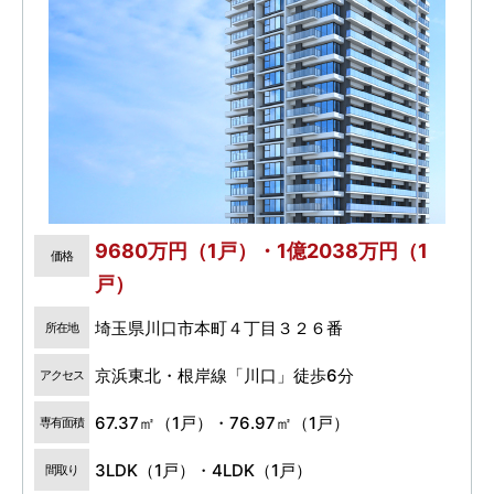
9680万円（1戸）・1億2038万円（1
価格
戸）
埼玉県川口市本町４丁目３２６番
所在地
京浜東北・根岸線「川口」徒歩6分
アクセス
67.37㎡（1戸）・76.97㎡（1戸）
専有面積
3LDK（1戸）・4LDK（1戸）
間取り