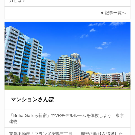
力とは？
記事一覧へ
マンションさんぽ
「Brillia Gallery新宿」でVRモデルルームを体験しよう 東京
建物
東急不動産「ブランズ巣鴨三丁目」 理想の眠りを追求した