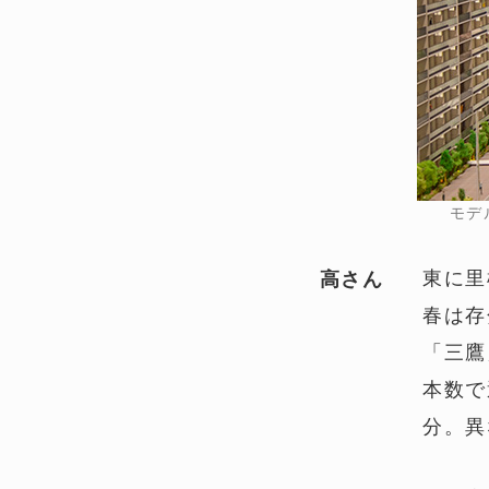
モデ
東に里
高さん
春は存
「三鷹
本数で
分。異