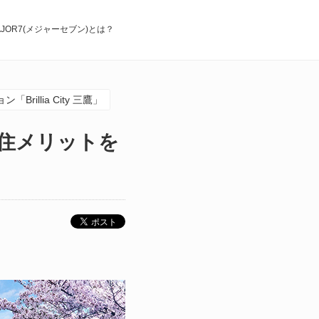
AJOR7(メジャーセブン)とは？
llia City 三鷹」
住メリットを