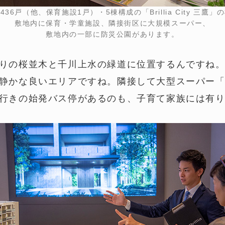
436戸（他、保育施設1戸）・5棟構成の「Brillia City 三鷹」
敷地内に保育・学童施設、隣接街区に大規模スーパー、
敷地内の一部に防災公園があります。
りの桜並木と千川上水の緑道に位置するんですね
静かな良いエリアですね。隣接して大型スーパー
行きの始発バス停があるのも、子育て家族には有