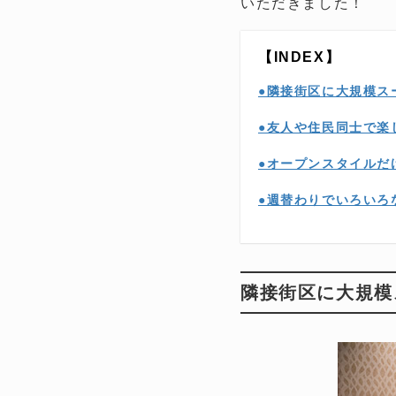
いただきました！
【INDEX】
●隣接街区に大規模ス
●友人や住民同士で楽
●オープンスタイルだ
●週替わりでいろいろ
隣接街区に大規模