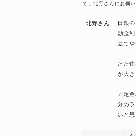
て、北野さんにお伺い
日銀の
北野さん
動金利
立てや
ただ住
が大き
固定金
分のラ
いと思
メ