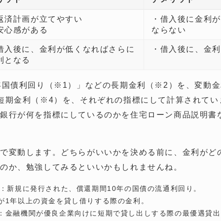
返済計画が立てやすい
・借入後に金利が
安心感がある
ならない
借入後に、金利が低くなればさらに
・借入後に、金利
利となる
年国債利回り（※1）」などの長期金利（※2）を、変動
短期金利（※4）を、それぞれの指標にして計算されてい
銀行が何を指標にしているのかを住宅ローン商品説明書
で変動します。どちらがいいかを決める前に、金利がど
るのか、勉強してみるといいかもしれませんね。
り：新規に発行された、償還期間10年の国債の流通利回り。
間が1年以上の資金を貸し借りする際の金利。
ト：金融機関が優良企業向けに短期で貸し出しする際の最優遇貸