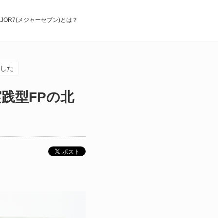
AJOR7(メジャーセブン)とは？
ました
践型FPの北