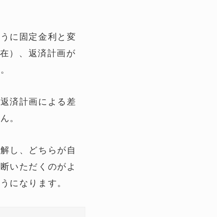
ように固定金利と変
現在）、返済計画が
ね。
や返済計画による差
せん。
理解し、どちらが自
判断いただくのがよ
ようになります。