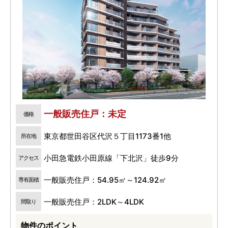
一般販売住戸：未定
価格
東京都世田谷区代沢５丁目1173番1他
所在地
小田急電鉄小田原線「下北沢」徒歩9分
アクセス
一般販売住戸：54.95㎡～124.92㎡
専有面積
一般販売住戸：2LDK～4LDK
間取り
物件のポイント