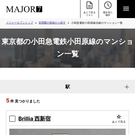
あとで見る
最近見た
リスト
物件
メジャーセブントップ
首都圏の路線から探す
小田急電鉄小田原線沿線のマンション一覧
東京都の小田急電鉄小田原線のマンショ
ン一覧
駅
5
件 見つかりました
Brillia 西新宿
あとで見る