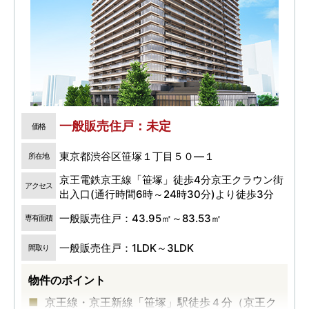
一般販売住戸：未定
価格
東京都渋谷区笹塚１丁目５０―１
所在地
京王電鉄京王線「笹塚」徒歩4分京王クラウン街
アクセス
出入口(通行時間6時～24時30分)より徒歩3分
一般販売住戸：43.95㎡～83.53㎡
専有面積
一般販売住戸：1LDK～3LDK
間取り
物件のポイント
京王線・京王新線「笹塚」駅徒歩４分（京王ク