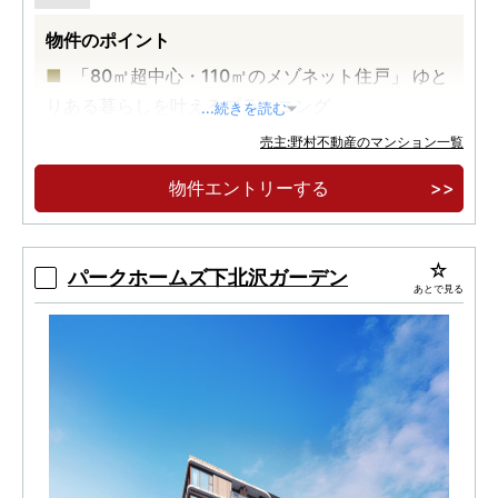
物件のポイント
「80㎡超中心・110㎡のメゾネット住戸」 ゆと
りある暮らしを叶えるプランニング
...続きを読む
「住居系地域＆3方接道角地」 通風や採光にも
売主:野村不動産のマンション一覧
配慮された落ち着いた邸宅地
物件エントリーする
「全戸床快full＆サイクルガレージ採用・認定
低炭素住宅」 快適な暮らしを叶える設備・仕様
パークホームズ下北沢ガーデン
あとで見る