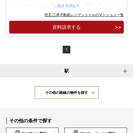
ラウン街出口より徒歩３分）。「新宿」駅まで１
...続きを読む
駅５分
売主:三井不動産レジデンシャルのマンション一覧
地上２８階建、全６５９邸。住・商・業・育の
資料請求する
一体複合開発、渋谷区最大級フラグシップタワー
レジデンス
標高約３７ｍの高台と周辺の住宅エリアが実現
1
する圧倒的な解放感と眺望
駅
その他の路線の物件を探す
その他の条件で探す