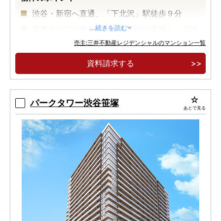
渋谷・新宿へ直通、「下北沢」駅徒歩９分
商業エリアの先の良好な住宅街に立地し、北沢
...続きを読む
川緑道に隣接
売主:三井不動産レジデンシャルのマンション一覧
緑道を引き込む敷地・植栽計画
資料請求する
パークタワー渋谷笹塚
あとで見る