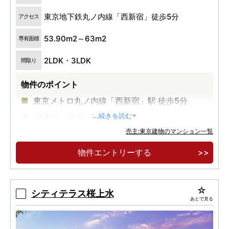
東京地下鉄丸ノ内線「西新宿」徒歩5分
アクセス
53.90m2～63m2
専有面積
2LDK・3LDK
間取り
物件のポイント
東京メトロ丸ノ内線「西新宿」駅 徒歩5分
JR各線「新宿」駅 徒歩13分
...続きを読む
売主:東京建物のマンション一覧
高級感とプライバシー性の高い内廊下設計
物件エントリーする
シティテラス桜上水
あとで見る