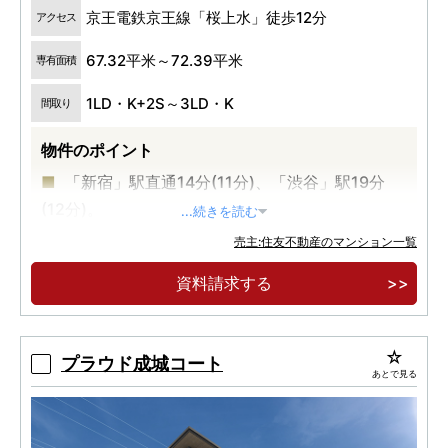
京王電鉄京王線「桜上水」徒歩12分
アクセス
67.32平米～72.39平米
専有面積
1LD・K+2S～3LD・K
間取り
物件のポイント
「新宿」駅直通14分(11分)、「渋谷」駅19分
(12分)。
...続きを読む
総敷地面積1万㎡超・全143邸の大規模低層レジ
売主:住友不動産のマンション一覧
デンス。
資料請求する
ZEH-M Oriented(取得予定)＋認定低炭素住宅
(取得済)で環境に配慮した暮らし。
プラウド成城コート
あとで見る