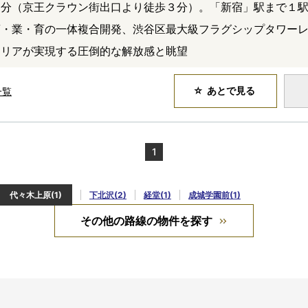
４分（京王クラウン街出口より徒歩３分）。「新宿」駅まで１
商・業・育の一体複合開発、渋谷区最大級フラグシップタワー
エリアが実現する圧倒的な解放感と眺望
あとで見る
一覧
1
代々木上原(1)
下北沢(2)
経堂(1)
成城学園前(1)
その他の路線の物件を探す