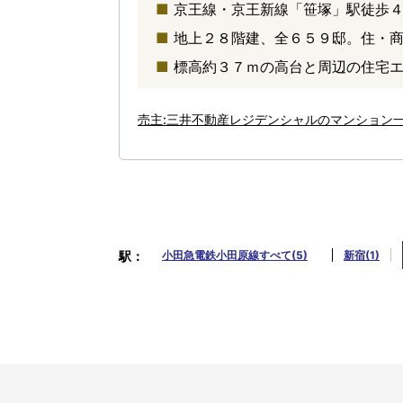
京王線・京王新線「笹塚」駅徒歩
地上２８階建、全６５９邸。住・
標高約３７ｍの高台と周辺の住宅
売主:三井不動産レジデンシャルのマンション
駅
小田急電鉄小田原線すべて(5)
新宿(1)