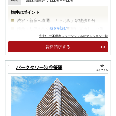
一般販売住戸：2LDK～4LDK
間取り
物件のポイント
渋谷・新宿へ直通、「下北沢」駅徒歩９分
商業エリアの先の良好な住宅街に立地し、北沢
...続きを読む
川緑道に隣接
売主:三井不動産レジデンシャルのマンション一覧
緑道を引き込む敷地・植栽計画
資料請求する
パークタワー渋谷笹塚
あとで見る