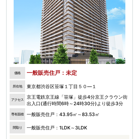
一般販売住戸：未定
価格
東京都渋谷区笹塚１丁目５０―１
所在地
京王電鉄京王線「笹塚」徒歩4分京王クラウン街
アクセス
出入口(通行時間6時～24時30分)より徒歩3分
一般販売住戸：43.95㎡～83.53㎡
専有面積
一般販売住戸：1LDK～3LDK
間取り