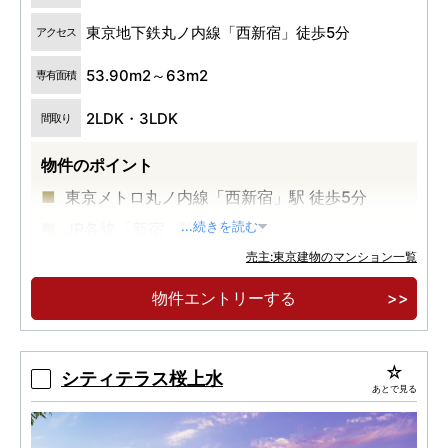
東京地下鉄丸ノ内線「西新宿」徒歩5分
アクセス
53.90m2～63m2
専有面積
2LDK・3LDK
間取り
物件のポイント
東京メトロ丸ノ内線「西新宿」駅 徒歩5分
JR各線「新宿」駅 徒歩13分
...続きを読む
売主:東京建物のマンション一覧
高級感とプライバシー性の高い内廊下設計
物件エントリーする
シティテラス桜上水
あとで見る