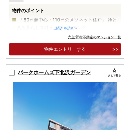
物件のポイント
「80㎡超中心・110㎡のメゾネット住戸」 ゆと
りある暮らしを叶えるプランニング
...続きを読む
「住居系地域＆3方接道角地」 通風や採光にも
売主:野村不動産のマンション一覧
配慮された落ち着いた邸宅地
物件エントリーする
「全戸床快full＆サイクルガレージ採用・認定
低炭素住宅」 快適な暮らしを叶える設備・仕様
パークホームズ下北沢ガーデン
あとで見る