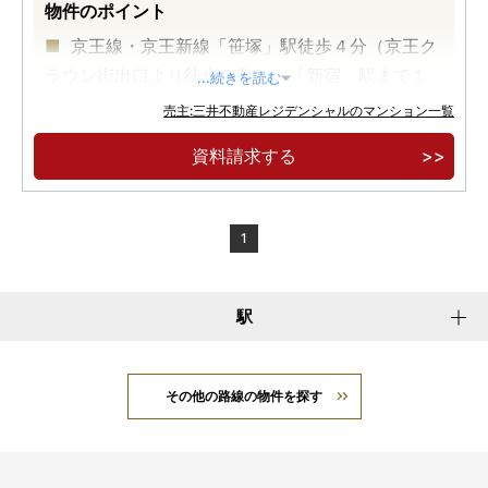
物件のポイント
京王線・京王新線「笹塚」駅徒歩４分（京王ク
ラウン街出口より徒歩３分）。「新宿」駅まで１
...続きを読む
駅５分
売主:三井不動産レジデンシャルのマンション一覧
地上２８階建、全６５９邸。住・商・業・育の
資料請求する
一体複合開発、渋谷区最大級フラグシップタワー
レジデンス
標高約３７ｍの高台と周辺の住宅エリアが実現
1
する圧倒的な解放感と眺望
駅
その他の路線の物件を探す