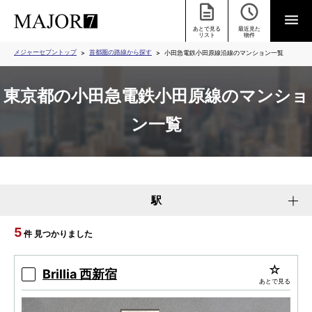
あとで見る
最近見た
リスト
物件
メジャーセブントップ
首都圏の路線から探す
小田急電鉄小田原線沿線のマンション一覧
東京都の小田急電鉄小田原線のマンショ
ン一覧
駅
5
件 見つかりました
Brillia 西新宿
あとで見る