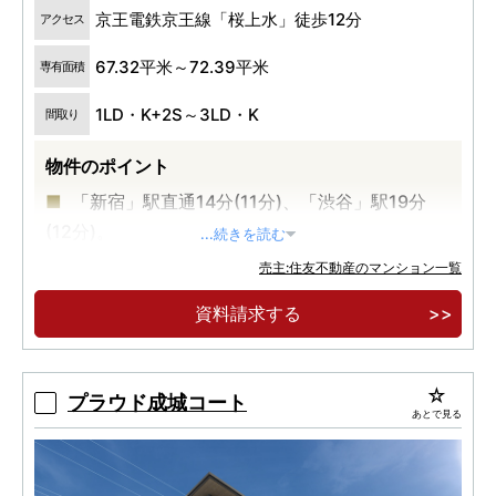
京王電鉄京王線「桜上水」徒歩12分
アクセス
67.32平米～72.39平米
専有面積
1LD・K+2S～3LD・K
間取り
物件のポイント
「新宿」駅直通14分(11分)、「渋谷」駅19分
(12分)。
...続きを読む
総敷地面積1万㎡超・全143邸の大規模低層レジ
売主:住友不動産のマンション一覧
デンス。
資料請求する
ZEH-M Oriented(取得予定)＋認定低炭素住宅
(取得済)で環境に配慮した暮らし。
プラウド成城コート
あとで見る