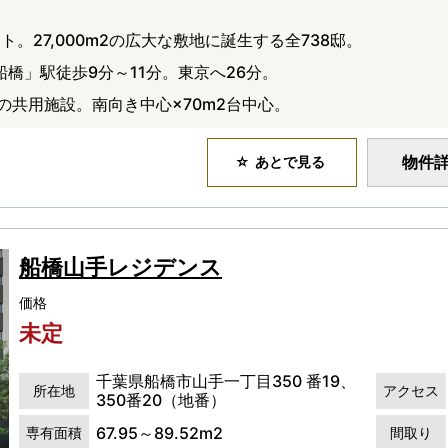
。27,000m2の広大な敷地に誕生する全738邸。
船橋」駅徒歩9分～11分。東京へ26分。
の共用施設。南向き中心×70m2台中心。
物件
あとで見る
船橋山手レジデンス
価格
未定
千葉県船橋市山手一丁目350 番19、
所在地
アクセス
350番20（地番）
67.95～89.52m2
専有面積
間取り