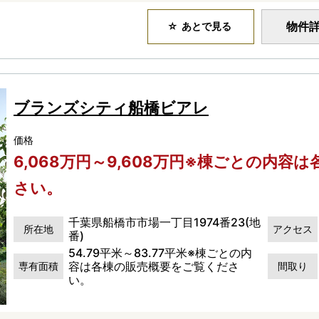
物件
あとで見る
ブランズシティ船橋ビアレ
価格
6,068万円～9,608万円※棟ごとの内
さい。
千葉県船橋市市場一丁目1974番23(地
所在地
アクセス
番)
54.79平米～83.77平米※棟ごとの内
容は各棟の販売概要をご覧くださ
専有面積
間取り
い。