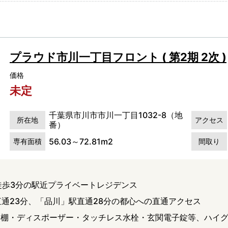
プラウド市川一丁目フロント ( 第2期 2次 )
価格
未定
千葉県市川市市川一丁目1032-8（地
所在地
アクセス
番）
56.03～72.81m2
専有面積
間取り
徒歩3分の駅近プライベートレジデンス
直通23分、「品川」駅直通28分の都心への直通アクセス
器棚・ディスポーザー・タッチレス水栓・玄関電子錠等、ハイ