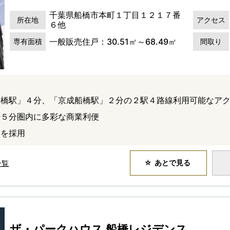
千葉県船橋市本町１丁目１２１７番
所在地
アクセス
６他
一般販売住戸：30.51㎡～68.49㎡
専有面積
間取り
船橋駅」４分、「京成船橋駅」２分の２駅４路線利用可能なア
歩５分圏内に多彩な商業利便
」を採用
あとで見る
一覧
ザ・パークハウス 船橋レジデンス