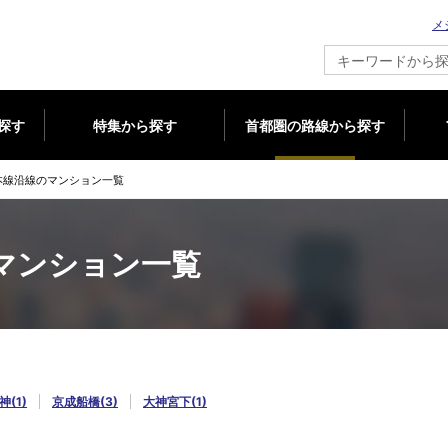
メ
新築マンション情報ならメジャーセブン
探す
特集から探す
首都圏の路線から探す
本線沿線のマンション一覧
マンション一覧
神(1)
京成船橋(3)
大神宮下(1)