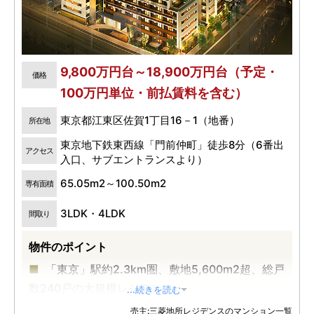
9,800万円台～18,900万円台（予定・
価格
100万円単位・前払賃料を含む）
東京都江東区佐賀1丁目16－1（地番）
所在地
東京地下鉄東西線「門前仲町」徒歩8分（6番出
アクセス
入口、サブエントランスより）
65.05m2～100.50m2
専有面積
3LDK・4LDK
間取り
物件のポイント
「東京」駅約2.3km圏、敷地5,600m2超、総戸
数240戸の大規模レジデンス
...続きを読む
東京メトロ東西線・都営大江戸線「門前仲町」
売主:三菱地所レジデンスのマンション一覧