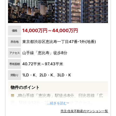
14,000万円～44,000万円
価格
東京都渋谷区恵比寿一丁目47番-1外(地番)
所在地
山手線「恵比寿」徒歩8分
アクセス
40.72平米～97.43平米
専有面積
1LD・K、2LD・K、3LD・K
間取り
物件のポイント
JR山手線「恵比寿」駅徒歩8分、日比谷線「広
尾」駅徒歩13分・2駅5路線マルチアクセス。
...続きを読む
JR山手線の内側立地・恵比寿駅エリア最大・地
売主:住友不動産のマンション一覧