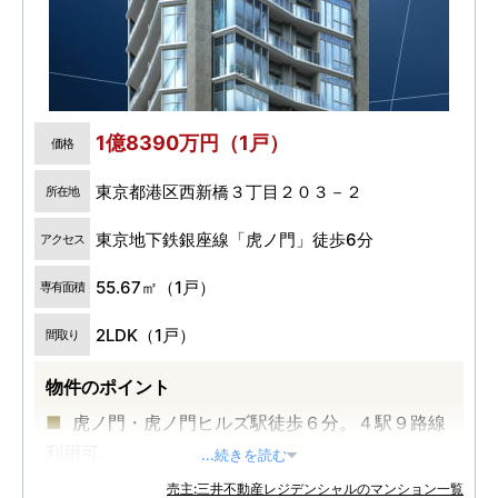
1億8390万円（1戸）
価格
東京都港区西新橋３丁目２０３－２
所在地
東京地下鉄銀座線「虎ノ門」徒歩6分
アクセス
55.67㎡（1戸）
専有面積
2LDK（1戸）
間取り
物件のポイント
虎ノ門・虎ノ門ヒルズ駅徒歩６分。４駅９路線
利用可。
...続きを読む
再開発が続く「虎ノ門」に住まう価値。
売主:三井不動産レジデンシャルのマンション一覧