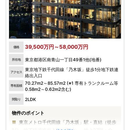
39,500万円～58,000万円
価格
東京都港区南青山一丁目49番1他(地番)
所在地
東京地下鉄千代田線「乃木坂」徒歩1分地下鉄連
アクセス
絡出入口
70.27m2～85.57m2 (※1 専有トランクルーム等
専有面積
0.58m2～0.62m2含む)
2LDK
間取り
物件のポイント
東京メトロ千代田線「乃木坂」駅・直結（徒歩