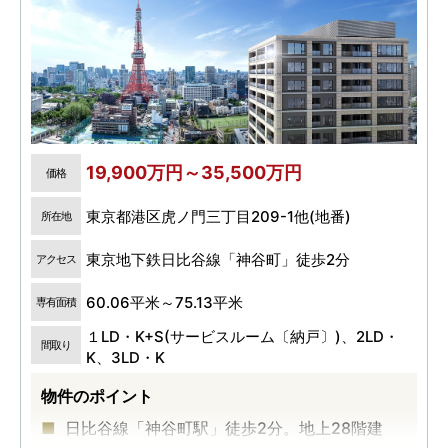
19,900万円～35,500万円
価格
東京都港区虎ノ門三丁目209-1他(地番)
所在地
東京地下鉄日比谷線「神谷町」徒歩2分
アクセス
60.06平米～75.13平米
専有面積
１LD・K+S(サービスルーム〔納戸〕)、2LD・
間取り
K、3LD・K
物件のポイント
日比谷線「神谷町駅」徒歩2分。地上28階建