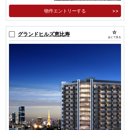
駅、東京メトロ半蔵門線「水天宮前」駅の2駅3路
物件エントリーする
線利用可能
3LDK 65.05m2 9,800万円台～※100万円単位
グランドヒルズ恵比寿
あとで見る