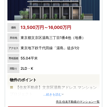
13,500万円～16,000万円
価格
東京都文京区湯島三丁目1番4他（地番）
所在地
東京地下鉄千代田線「湯島」徒歩1分
アクセス
55.04平米
専有面積
2LD・K
間取り
物件のポイント
【住友不動産】文京区湯島アドレス マンション
プロジェクト
...続きを読む
東京メトロ千代田線「湯島」駅徒歩1分。
売主:住友不動産のマンション一覧