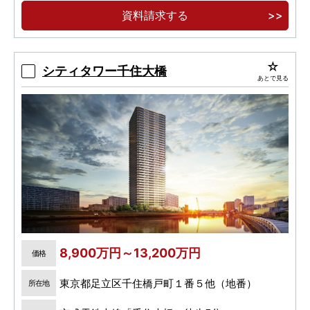
上 23 階建全310邸の大規模制震タワーマ ンショ
資料請求する
ン。
豊富な間取り・コンシェルジュサービス・各階
ゴミ置場・車寄せ・パーティールーム・オー ナー
シティタワー千住大橋
あとで見る
ズスイート。
8,900万円～13,200万円
価格
東京都足立区千住橋戸町１番５他（地番）
所在地