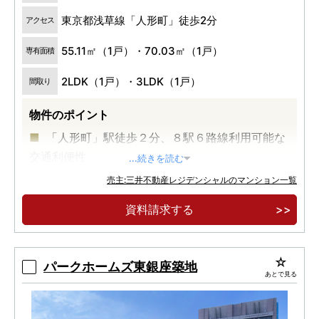
東京都浅草線「人形町」徒歩2分
アクセス
55.11㎡（1戸）・70.03㎡（1戸）
専有面積
2LDK（1戸）・3LDK（1戸）
間取り
物件のポイント
「人形町」駅徒歩２分、８駅６路線利用可能な
交通利便性
...続きを読む
大規模再開発が進む、日本橋エリアが生活圏
売主:三井不動産レジデンシャルのマンション一覧
伝統×モダン 日本橋の美意識薫るデザイン
資料請求する
パークホームズ東銀座築地
あとで見る