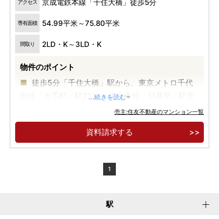
京成電鉄本線「千住大橋」徒歩5分
アクセス
54.99平米～75.80平米
専有面積
2LD・K～3LD・K
間取り
物件のポイント
徒歩5分「千住大橋」駅から、東京メトロ千代
田線「大手町」駅21分。JR山手線「日暮里」駅直
...続きを読む
通6分。
売主:住友不動産のマンション一覧
【先着順販売受付】2LD・K/8,900万円～。42
資料請求する
階建て超高層大規模制振タワーレジデンス。
【実物見学可能】安心の24時間有人管理、快適
な内廊下設計。ZEH-M Oriented 省エネ住宅。
1
駅