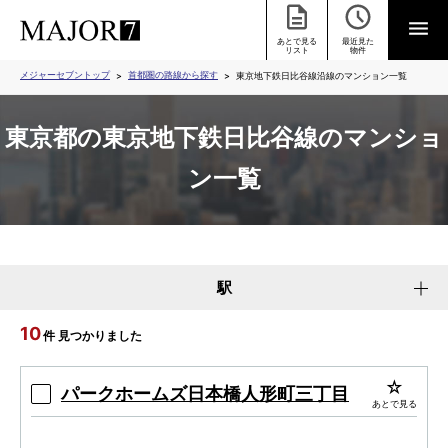
あとで見る
最近見た
リスト
物件
メジャーセブントップ
首都圏の路線から探す
東京地下鉄日比谷線沿線のマンション一覧
東京都の東京地下鉄日比谷線のマンショ
ン一覧
駅
10
件 見つかりました
パークホームズ日本橋人形町三丁目
あとで見る