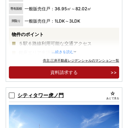
一般販売住戸：36.95㎡～82.02㎡
専有面積
一般販売住戸：1LDK～3LDK
間取り
物件のポイント
５駅６路線利用可能な交通アクセス
銀座エリア生活圏
...続きを読む
売主:三井不動産レジデンシャルのマンション一覧
大規模再開発が進む築地エリア
資料請求する
シティタワー虎ノ門
あとで見る