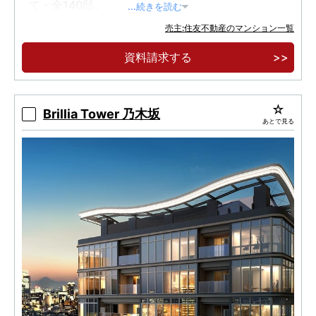
て・全140邸。
...続きを読む
【実物見学可能】港区虎ノ門に誕生した制震タ
売主:住友不動産のマンション一覧
ワーレジデンス。
資料請求する
ホテルライクな内廊下設計。各階クリーンステ
ーション。
Brillia Tower 乃木坂
あとで見る