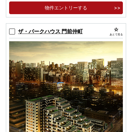
全邸2LDK南向き角住戸
物件エントリーする
2026年8月入居可
ザ・パークハウス 門前仲町
あとで見る