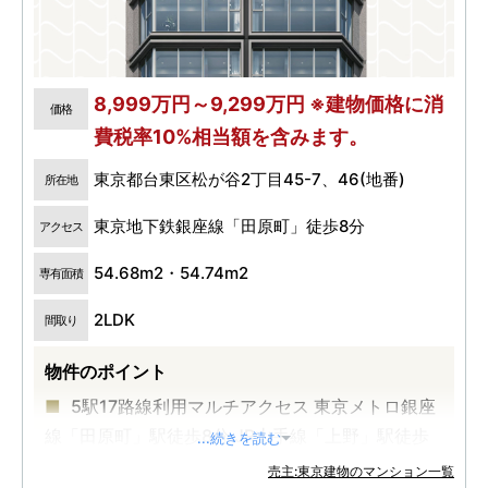
8,999万円～9,299万円 ※建物価格に消
価格
費税率10%相当額を含みます。
東京都台東区松が谷2丁目45-7、46(地番)
所在地
東京地下鉄銀座線「田原町」徒歩8分
アクセス
54.68m2・54.74m2
専有面積
2LDK
間取り
物件のポイント
5駅17路線利用マルチアクセス 東京メトロ銀座
線「田原町」駅徒歩8分 JR山手線「上野」駅徒歩
...続きを読む
13分
売主:東京建物のマンション一覧