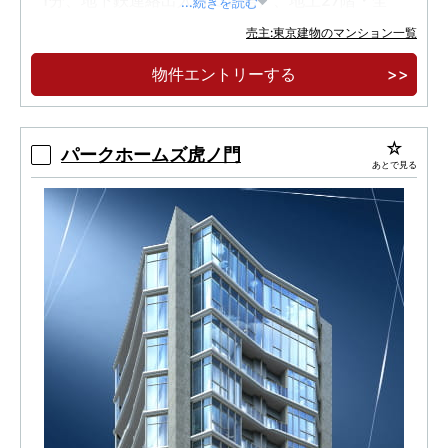
1分、地下鉄連絡出入口に直結）、地上27階・全
...続きを読む
102邸。
売主:東京建物のマンション一覧
物件エントリーする
パークホームズ虎ノ門
あとで見る