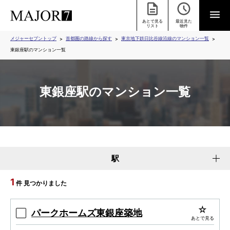
あとで見る
最近見た
リスト
物件
メジャーセブントップ
首都圏の路線から探す
東京地下鉄日比谷線沿線のマンション一覧
東銀座駅のマンション一覧
東銀座駅のマンション一覧
駅
1
件 見つかりました
パークホームズ東銀座築地
あとで見る