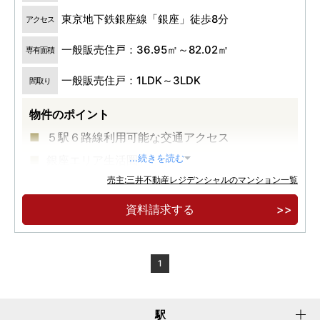
東京地下鉄銀座線「銀座」徒歩8分
アクセス
一般販売住戸：36.95㎡～82.02㎡
専有面積
一般販売住戸：1LDK～3LDK
間取り
物件のポイント
５駅６路線利用可能な交通アクセス
銀座エリア生活圏
...続きを読む
売主:三井不動産レジデンシャルのマンション一覧
大規模再開発が進む築地エリア
資料請求する
1
駅