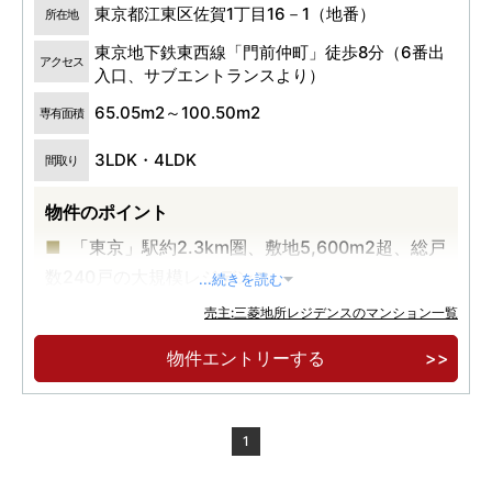
東京都江東区佐賀1丁目16－1（地番）
所在地
東京地下鉄東西線「門前仲町」徒歩8分（6番出
アクセス
入口、サブエントランスより）
65.05m2～100.50m2
専有面積
3LDK・4LDK
間取り
物件のポイント
「東京」駅約2.3km圏、敷地5,600m2超、総戸
数240戸の大規模レジデンス
...続きを読む
東京メトロ東西線・都営大江戸線「門前仲町」
売主:三菱地所レジデンスのマンション一覧
駅、東京メトロ半蔵門線「水天宮前」駅の2駅3路
物件エントリーする
線利用可能
3LDK 65.05m2 9,800万円台～※100万円単位
1