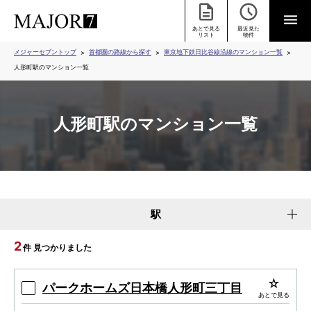
あとで見る
最近見た
リスト
物件
メジャーセブントップ
首都圏の路線から探す
東京地下鉄日比谷線沿線のマンション一覧
人形町駅のマンション一覧
人形町駅のマンション一覧
駅
2
件 見つかりました
パークホームズ日本橋人形町三丁目
あとで見る