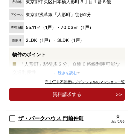
東京都中央区日本橋人形町３丁目１番６他
所在地
東京都浅草線「人形町」徒歩2分
アクセス
55.11㎡（1戸）・70.03㎡（1戸）
専有面積
2LDK（1戸）・3LDK（1戸）
間取り
物件のポイント
「人形町」駅徒歩２分、８駅６路線利用可能な
交通利便性
...続きを読む
大規模再開発が進む、日本橋エリアが生活圏
売主:三井不動産レジデンシャルのマンション一覧
伝統×モダン 日本橋の美意識薫るデザイン
資料請求する
ザ・パークハウス 門前仲町
あとで見る