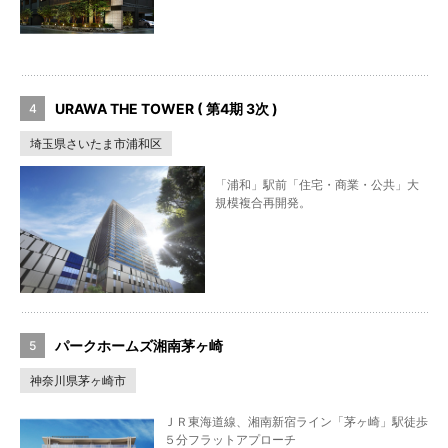
URAWA THE TOWER ( 第4期 3次 )
埼玉県さいたま市浦和区
「浦和」駅前「住宅・商業・公共」大
規模複合再開発。
パークホームズ湘南茅ヶ崎
神奈川県茅ヶ崎市
ＪＲ東海道線、湘南新宿ライン「茅ヶ崎」駅徒歩
５分フラットアプローチ