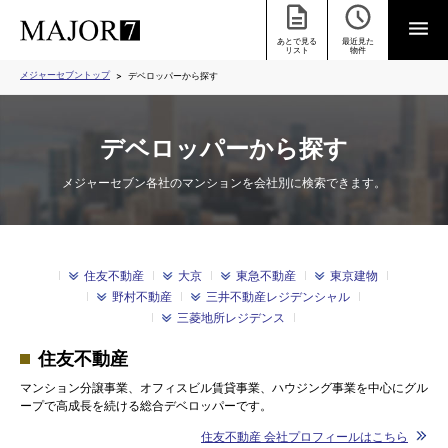
あとで見る
最近見た
リスト
物件
メジャーセブントップ
デベロッパーから探す
デベロッパーから探す
メジャーセブン各社のマンションを会社別に検索できます。
住友不動産
大京
東急不動産
東京建物
野村不動産
三井不動産レジデンシャル
三菱地所レジデンス
住友不動産
マンション分譲事業、オフィスビル賃貸事業、ハウジング事業を中心にグル
ープで高成長を続ける総合デベロッパーです。
住友不動産 会社プロフィールはこちら