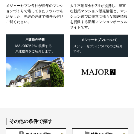
メジャーセブン各社が長年のマンシ
大手不動産会社7社が提携し、豊富
ョンづくりで培ってきたノウハウを
な新築マンション販売情報と、マン
活かした、先進の戸建て物件もぜひ
ション選びに役立つ様々な関連情報
ご覧ください。
を提供する新築マンションポータル
サイトです。
戸建物件特集
メジャーセブンに
ついて
MAJOR7各社の提供する
メジャーセブンについてのご紹介
戸建物件をご紹介します。
です。
その他の条件で探す