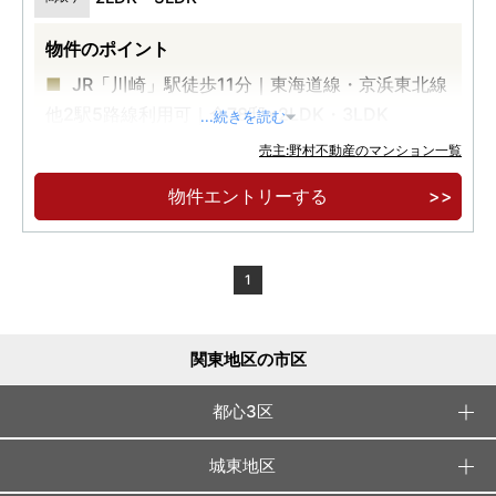
物件のポイント
JR「川崎」駅徒歩11分｜東海道線・京浜東北線
他2駅5路線利用可｜全78邸×2LDK・3LDK
...続きを読む
南西向き中心×角住戸率50％の開放感あふれる
売主:野村不動産のマンション一覧
レジデンス｜市役所・スーパー等が集うJR川崎駅
物件エントリーする
東口に誕生
物件エントリー受付中
1
関東地区の市区
都心3区
城東地区