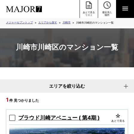
あとで見る
最近見た
リスト
物件
メジャーセブントップ
エリアから探す
川崎市
川崎市川崎区のマンション一覧
川崎市川崎区のマンション一覧
エリアを絞り込む
1
件 見つかりました
プラウド川崎アベニュー ( 第4期 )
あとで見る