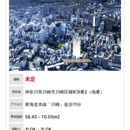
未定
価格
神奈川県川崎市川崎区榎町9番2（地番）
所在地
東海道本線「川崎」徒歩11分
アクセス
58.45～70.05m2
専有面積
2LDK・3LDK
間取り