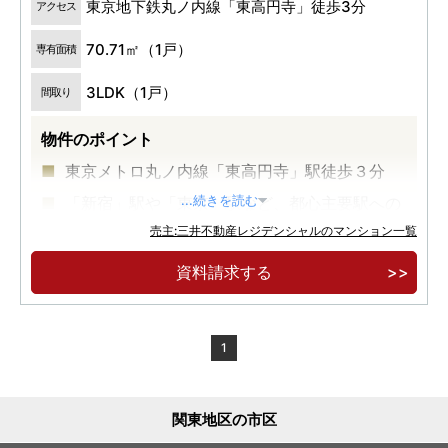
東京地下鉄丸ノ内線「東高円寺」徒歩3分
アクセス
70.71㎡（1戸）
専有面積
3LDK（1戸）
間取り
物件のポイント
東京メトロ丸ノ内線「東高円寺」駅徒歩３分
「新宿」駅や「東京」駅など、都心主要駅への
...続きを読む
ダイレクトアクセス
売主:三井不動産レジデンシャルのマンション一覧
ＪＲ「中野」駅まで徒歩１３分、ＪＲ「高円
資料請求する
寺」駅まで徒歩１６分
1
関東地区の市区