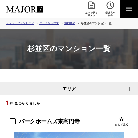
あとで見る
最近見た
リスト
物件
メジャーセブントップ
エリアから探す
城西地区
杉並区のマンション一覧
杉並区のマンション一覧
エリア
1
件 見つかりました
パークホームズ東高円寺
あとで見る