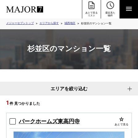
あとで見る
最近見た
リスト
物件
メジャーセブントップ
エリアから探す
城西地区
杉並区のマンション一覧
杉並区のマンション一覧
エリアを絞り込む
1
件 見つかりました
パークホームズ東高円寺
あとで見る