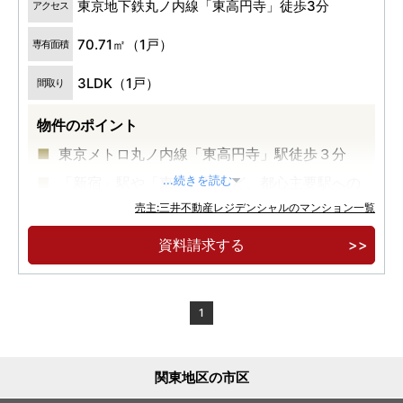
東京地下鉄丸ノ内線「東高円寺」徒歩3分
アクセス
70.71㎡（1戸）
専有面積
3LDK（1戸）
間取り
物件のポイント
東京メトロ丸ノ内線「東高円寺」駅徒歩３分
「新宿」駅や「東京」駅など、都心主要駅への
...続きを読む
ダイレクトアクセス
売主:三井不動産レジデンシャルのマンション一覧
ＪＲ「中野」駅まで徒歩１３分、ＪＲ「高円
資料請求する
寺」駅まで徒歩１６分
1
関東地区の市区