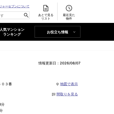
ジャーセブンについて
あとで見る
最近見た
リスト
物件
人気マンション
お役立ち情報
MAJOR'S BLOG
ランキング
トレンドLabo
情報更新日：2026/08/07
４０３番
地図で表示
間取りを見る
8分
分