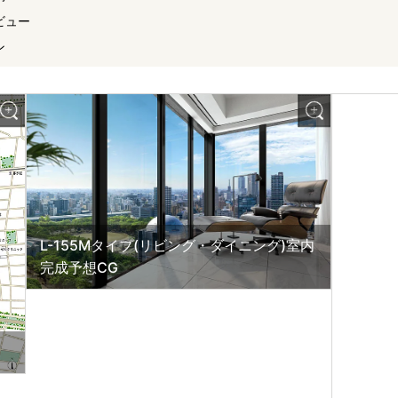
ビュー
ン
L-155Mタイプ(リビング・ダイニング)室内
完成予想CG