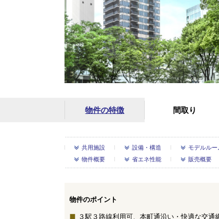
物件の特徴
間取り
共用施設
設備・構造
モデルルー
物件概要
省エネ性能
販売概要
物件のポイント
３駅３路線利用可、本町通沿い・快適な交通