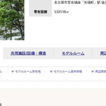
名古屋市営名城線「矢場町」駅 徒
専有面積
1,121.15㎡
共用施設/
設備・構造
モデルルーム
周
ム
モデルルーム所在地
モデルルーム基本情報
周辺環
網