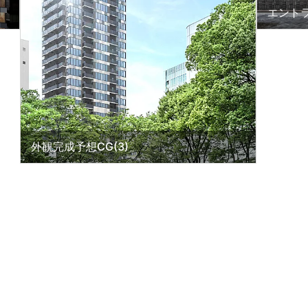
エント
外観完成予想CG(3)