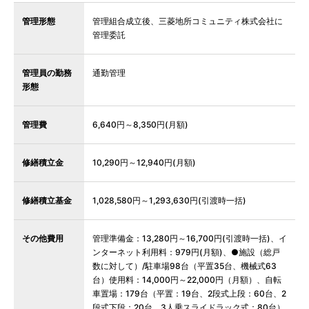
管理形態
管理組合成立後、三菱地所コミュニティ株式会社に
管理委託
管理員の勤務
通勤管理
形態
管理費
6,640円～8,350円(月額)
修繕積立金
10,290円～12,940円(月額)
修繕積立基金
1,028,580円～1,293,630円(引渡時一括)
その他費用
管理準備金：13,280円～16,700円(引渡時一括)、イ
ンターネット利用料：979円(月額)、●施設（総戸
数に対して）/駐車場98台（平置35台、機械式63
台）使用料：14,000円～22,000円（月額）、自転
車置場：179台（平置：19台、2段式上段：60台、2
段式下段：20台、3人乗スライドラック式：80台）