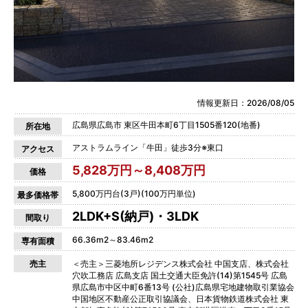
情報更新日：2026/08/05
広島県広島市 東区牛田本町6丁目1505番120(地番)
所在地
アストラムライン「牛田」徒歩3分※東口
アクセス
5,828万円～8,408万円
価格
5,800万円台(3戸)(100万円単位)
最多価格帯
2LDK+S(納戸)・3LDK
間取り
66.36m2～83.46m2
専有面積
売主
＜売主＞三菱地所レジデンス株式会社 中国支店、株式会社
穴吹工務店 広島支店 国土交通大臣免許(14)第1545号 広島
県広島市中区中町6番13号 (公社)広島県宅地建物取引業協会
中国地区不動産公正取引協議会、日本貨物鉄道株式会社 東