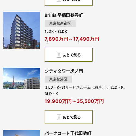
Brillia 早稲田鶴巻町
東京都新宿区
1LDK・3LDK
7,890万円～17,490万円
あとで見る
シティタワー虎ノ門
東京都港区
１LD・K+S(サービスルーム〔納戸〕)、2LD・K、
3LD・K
19,900万円～35,500万円
あとで見る
パークコート千代田麹町