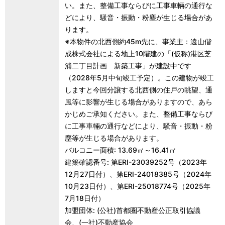
い。また、整備工事ならびに工事車輛の通行な
どにより、騒音・振動・粉塵が生じる場合があ
ります。
※本物件の北西側約45m先に、事業主：遠山偕
成株式会社による地上10階建の「(仮称)港区芝
浦二丁目計画 新築工事」が建設中です
（2028年5月中旬竣工予定）。この建物が竣工
しますと今回分譲する北西側の住戸の眺望、通
風等に影響が生じる場合がありますので、あら
かじめご承知ください。また、整備工事ならび
に工事車輛の通行などにより、騒音・振動・粉
塵等が生じる場合があります。
バルコニー面積: 13.69㎡～16.41㎡
建築確認番号: 第ERI-23039252号（2023年
12月27日付）、第ERI-24018385号（2024年
10月23日付）、第ERI-25018774号（2025年
7月18日付）
加盟団体: (公社)首都圏不動産公正取引協議
会、(一社)不動産協会