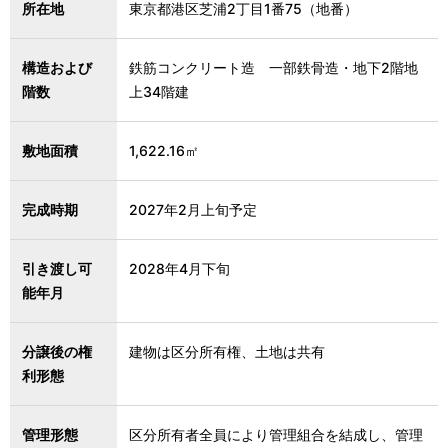
所在地
東京都港区芝浦2丁目1番75（地番）
構造および
鉄筋コンクリート造 一部鉄骨造・地下2階地
階数
上34階建
敷地面積
1,622.16㎡
完成時期
2027年2月上旬予定
引き渡し可
2028年4月下旬
能年月
分譲後の権
建物は区分所有権、土地は共有
利形態
管理形態
区分所有者全員により管理組合を結成し、管理