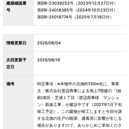
建築確認番
第ERI-23039252号（2023年12月27日付）、
号
第ERI-24018385号（2024年10月23日付）、
第ERI-25018774号（2025年7月18日付）
情報更新日
2026/08/04
次回更新予
2026/08/18
定日
備考
特定事項：※本物件の北側約150m先に、事業
主：株式会社渡辺商事による地上7階建の「(仮
称)港区・芝浦１丁目〈渡辺商事様 マンショ
ン〉新築工事」が建設中です（2027年1月下旬
竣工予定）。この建物が竣工しますと今回分譲
する北側の住戸の眺望、通風等に影響が生じる
場合がありますので、あらかじめご承知くださ