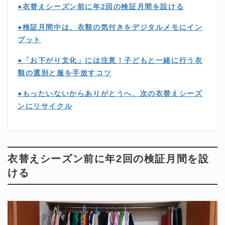
●衣替えシーズン前に年2回の検証月間を設ける
●検証月間中は、衣類の気付きをデジタルメモにイン
プット
●「お下がり文化」には注意！子どもと一緒に行う衣
類の選別と服を手放すコツ
●もったいないからありがとうへ、次の衣替えシーズ
ンにリサイクル
衣替えシーズン前に年2回の検証月間を設
ける