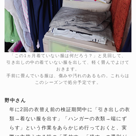
「この1ヵ月着ていない服は何だろう？」と見回して、
引き出しの中の着ていない服を出して、軽く畳んでよけて
おきます。
手前に畳んでいる服は、傷みや汚れのあるもの。これらは
このシーズンで処分予定です。
野中さん
年に2回の衣替え前の検証期間中に「引き出しの衣
類→着ない服を出す」「ハンガーの衣類→端にず
らす」という作業をあらかじめ行っておくと、実