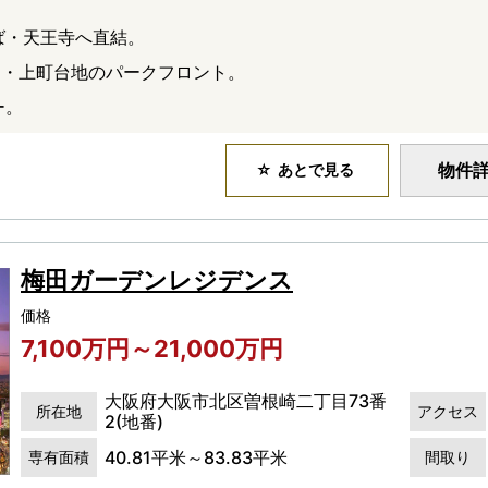
ば・天王寺へ直結。
ア・上町台地のパークフロント。
ー。
物件
あとで見る
梅田ガーデンレジデンス
価格
7,100万円～21,000万円
大阪府大阪市北区曽根崎二丁目73番
所在地
アクセス
2(地番)
40.81平米～83.83平米
専有面積
間取り