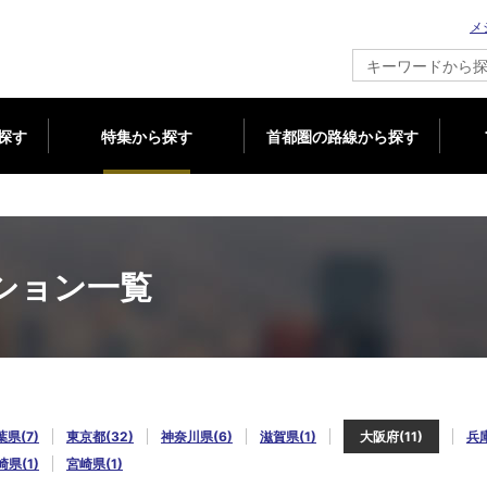
メ
新築マンション情報ならメジャーセブン
探す
特集から探す
首都圏の路線から探す
ション一覧
葉県(7)
東京都(32)
神奈川県(6)
滋賀県(1)
大阪府(11)
兵庫
崎県(1)
宮崎県(1)