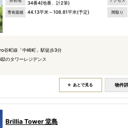
所在地
アクセス
34番4(地番、計2筆)
44.13平米～108.81平米(予定)
専有面積
間取り
tro谷町線「中崎町」駅徒歩3分
6邸のタワーレジデンス
物件
あとで見る
Brillia Tower 堂島