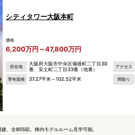
シティタワー大阪本町
価格
6,200万円～47,800万円
大阪府大阪市中央区備後町二丁目30
所在地
アクセス
番、安土町二丁目33番（地番）
37.27平米～102.52平米
専有面積
間取り
階建、全855邸。棟内モデルルーム見学可能。