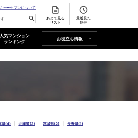
ジャーセブンについて
あとで見る
最近見た
リスト
物件
人気マンション
お役立ち情報
MAJOR'S BLOG
ランキング
トレンドLabo
県(4)
北海道(2)
宮城県(2)
長野県(1)