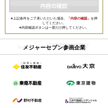
などの資料送付・電子メールの送信・電話連絡などの目的で資料請求先不
動産会社が利用・保管します。資料請求先不動産会社が保管する個人情報
の取扱いについては、各不動産会社に直接お問合せください。
また、上記とは別にメジャーセブンでは本サービスを円滑に運用するため
に、お客様の個人情報をサービスご利用の控えとして一定期間保管いたし
ます。 ご記入の内容が不明瞭で資料をお送りできない場合、その他当社が
※上記条件をご了承いただいた場合、
「内容の確認」
を押
本サービスを円滑に運用するために必要な範囲において、直接メジャーセ
してください。
ブンから確認のご連絡をさせていただくことがありますので、あらかじめ
ご了承ください。
※内容確認ボタンは一度だけ押してください。
メジャーセブンの個人情報の取扱い方針については
こちら
をご覧くださ
い。
メジャーセブン参画企業