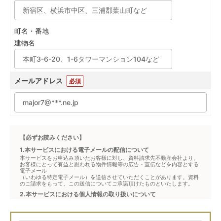
町名・番地
建物名
メールアドレス
必須
【必ずお読みください】
1.本サービスにおける電子メールの配信について
本サービスをお申込み頂いたお客様に対し、資料請求先不動産会社より、
お客様にとって有益と思われる物件情報等の広告・宣伝などを内容とする
電子メール
（いわゆる特定電子メール）を送信させていただくことがあります。資料
のご請求をもって、この送信についてご承諾頂けたものといたします。
2.本サービスにおける個人情報の取り扱いについて
本サービスは、メジャーセブンが窓口となり、お客様からの物件お問合せ
について、不動産会社に対して仲介・転送を行うものです。
本フォームからお客様が記入・登録された個人情報は、ダイレクトメール