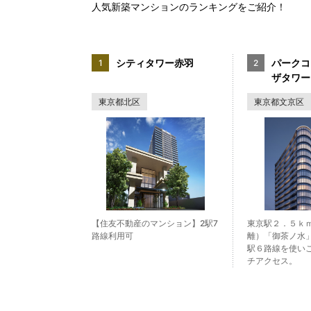
人気新築マンションのランキングをご紹介！
シティタワー赤羽
パークコ
ザタワー
東京都北区
東京都文京区
【住友不動産のマンション】2駅7
東京駅２．５ｋ
路線利用可
離）「御茶ノ水
駅６路線を使い
チアクセス。