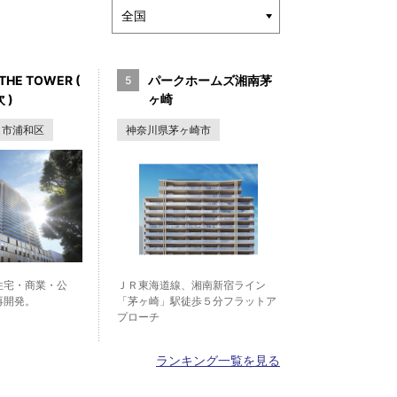
THE TOWER (
パークホームズ湘南茅
 )
ヶ崎
ま市浦和区
神奈川県茅ヶ崎市
住宅・商業・公
ＪＲ東海道線、湘南新宿ライン
再開発。
「茅ヶ崎」駅徒歩５分フラットア
プローチ
ランキング一覧を見る