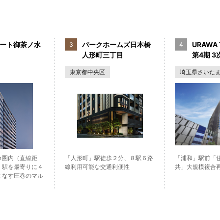
ート御茶ノ水
パークホームズ日本橋
URAWA 
人形町三丁目
第4期 3次
東京都中央区
埼玉県さいた
ｍ圏内（直線距
「人形町」駅徒歩２分、８駅６路
「浦和」駅前「
」駅を最寄りに４
線利用可能な交通利便性
共」大規模複合
こなす圧巻のマル