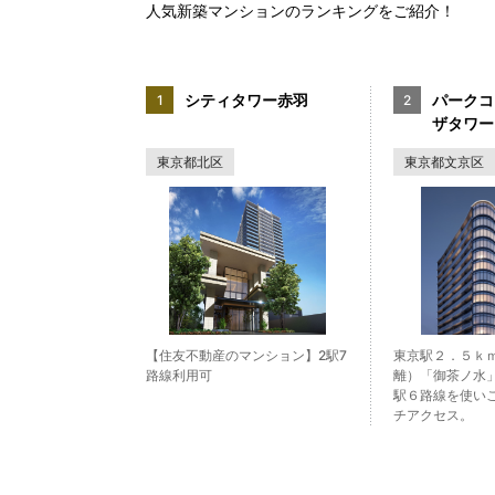
人気新築マンションのランキングをご紹介！
シティタワー赤羽
パークコ
ザタワー
東京都北区
東京都文京区
【住友不動産のマンション】2駅7
東京駅２．５ｋ
路線利用可
離）「御茶ノ水
駅６路線を使い
チアクセス。