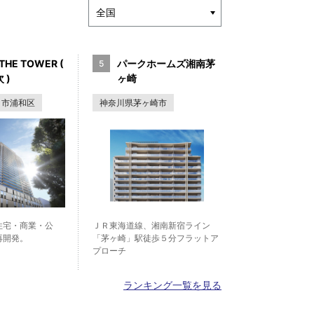
THE TOWER (
パークホームズ湘南茅
 )
ヶ崎
ま市浦和区
神奈川県茅ヶ崎市
住宅・商業・公
ＪＲ東海道線、湘南新宿ライン
再開発。
「茅ヶ崎」駅徒歩５分フラットア
プローチ
ランキング一覧を見る