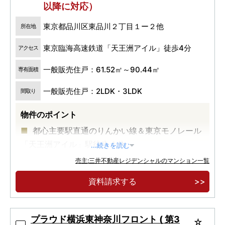
以降に対応）
東京都品川区東品川２丁目１ー２他
所在地
東京臨海高速鉄道「天王洲アイル」徒歩4分
アクセス
一般販売住戸：61.52㎡～90.44㎡
専有面積
一般販売住戸：2LDK・3LDK
間取り
物件のポイント
都心主要駅直通のりんかい線＆東京モノレール
「天王洲アイル」駅徒歩４分
...続きを読む
Ｔ．Ｙ．ＨＡＲＢＯＲに近接する開放的なウォ
売主:三井不動産レジデンシャルのマンション一覧
ーターフロント
資料請求する
水辺の街のシンボルとなる地上３４階建超高層
レジデンス
プラウド横浜東神奈川フロント ( 第3