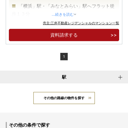
「横浜」駅・「みなとみらい」駅へフラット徒
歩１３分
...続きを読む
横浜市営地下鉄ブルーライン「高島町」駅徒歩
売主:三井不動産レジデンシャルのマンション一覧
４分、京浜急行本線「戸部」駅徒歩５分
資料請求する
開放感あふれる全邸南向き
1
駅
その他の路線の物件を探す
その他の条件で探す