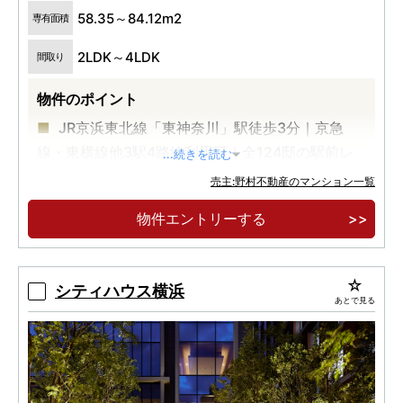
58.35～84.12m2
専有面積
2LDK～4LDK
間取り
物件のポイント
JR京浜東北線「東神奈川」駅徒歩3分｜京急
線・東横線他3駅4路線利用可｜全124邸の駅前レ
...続きを読む
ジデンス
売主:野村不動産のマンション一覧
「横浜」駅まで1駅1分｜「品川」駅、「東京」
物件エントリーする
駅まで直通｜平均専有面積70㎡超のゆとりある暮
らし
コンセプトルーム案内会開催中
シティハウス横浜
あとで見る