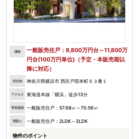
一般販売住戸：8,800万円台～11,800万
価格
円台(100万円単位)（予定・本販売期以
降に対応）
神奈川県横浜市 西区戸部本町６３番１
所在地
東海道本線「横浜」徒歩13分
アクセス
一般販売住戸：57.68㎡～70.56㎡
専有面積
一般販売住戸：2LDK～3LDK
間取り
物件のポイント