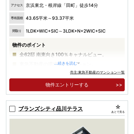
京浜東北・根岸線「田町」徒歩14分
アクセス
43.65平米～93.37平米
専有面積
1LDK+WIC+SIC～3LDK+N+2WIC+SIC
間取り
物件のポイント
全62邸 南東向き100％キャナルビュー。
東急不動産の環境先進マンション。
...続きを読む
売主:東急不動産のマンション一覧
物件エントリーする
ブランズシティ品川テラス
あとで見る