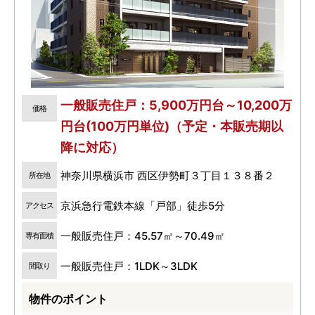
一般販売住戸：5,900万円台～10,200万
価格
円台(100万円単位)（予定・本販売期以
降に対応）
神奈川県横浜市 西区伊勢町３丁目１３８番２
所在地
京浜急行電鉄本線「戸部」徒歩5分
アクセス
一般販売住戸：45.57㎡～70.49㎡
専有面積
一般販売住戸：1LDK～3LDK
間取り
物件のポイント