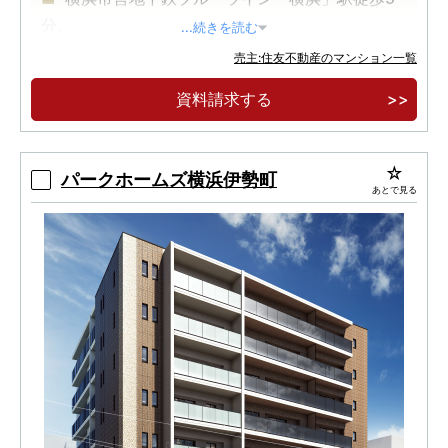
分。
...続きを読む
【実物見学可能】2025年度グッドデザイン賞
売主:住友不動産のマンション一覧
受賞。全165邸の免震レジデンス。
資料請求する
【先着順販売受付】1LD・K～3LD・Kの多彩な
プラン。内廊下・各階クリーンステーション。
パークホームズ横浜伊勢町
あとで見る