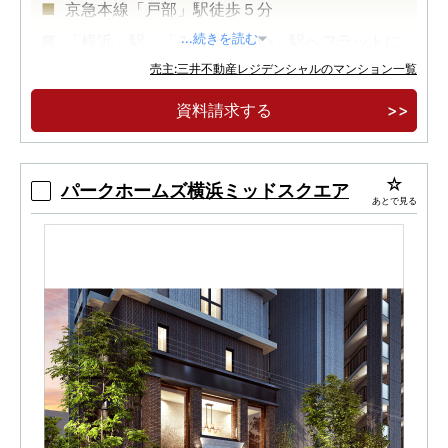
京急本線「戸部」駅徒歩５分
「横浜」駅、「みなとみらい」駅へフラットに
...続きを読む
繋がる徒歩１８分
売主:三井不動産レジデンシャルのマンション一覧
１ＬＤＫ～３ＬＤＫ、４５㎡台～７０㎡台のプ
資料請求する
ランバリエーション、プライバシー性を高める内
廊下設計
パークホームズ横浜ミッドスクエア
あとで見る