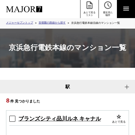
あとで見る
最近見た
リスト
物件
メジャーセブントップ
首都圏の路線から探す
京浜急行電鉄本線沿線のマンション一覧
京浜急行電鉄本線のマンション一覧
駅
8
件 見つかりました
ブランズシティ品川ルネ キャナル
あとで見る