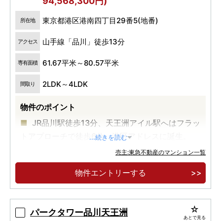
94,568,300円)
東京都港区港南四丁目29番5(地番)
所在地
山手線「品川」徒歩13分
アクセス
61.67平米～80.57平米
専有面積
2LDK～4LDK
間取り
物件のポイント
JR品川駅徒歩13分、天王洲アイル駅へはフラッ
トアプローチで徒歩6分。港区アドレスに誕生。
...続きを読む
都心を豊かに暮らす定期転借地権付レジデン
売主:東急不動産のマンション一覧
ス。東京海洋大学の敷地内に出入りが可能な総戸
物件エントリーする
数216邸。
低炭素建築物認定取得予定、専用庭付きタイプ
を含む25タイプの多彩なプランバリエーション。
パークタワー品川天王洲
あとで見る