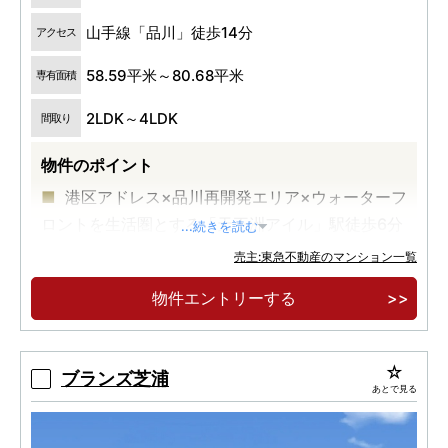
山手線「品川」徒歩14分
アクセス
58.59平米～80.68平米
専有面積
2LDK～4LDK
間取り
物件のポイント
港区アドレス×品川再開発エリア×ウォーターフ
ロントを生活圏とする「天王洲アイル」駅徒歩6分
...続きを読む
の地に誕生
売主:東急不動産のマンション一覧
物件エントリーする
ブランズ芝浦
あとで見る