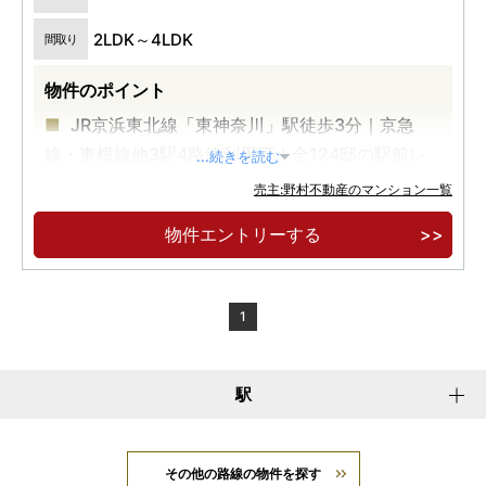
2LDK～4LDK
間取り
物件のポイント
JR京浜東北線「東神奈川」駅徒歩3分｜京急
線・東横線他3駅4路線利用可｜全124邸の駅前レ
...続きを読む
ジデンス
売主:野村不動産のマンション一覧
「横浜」駅まで1駅1分｜「品川」駅、「東京」
物件エントリーする
駅まで直通｜平均専有面積70㎡超のゆとりある暮
らし
コンセプトルーム案内会開催中
1
駅
その他の路線の物件を探す