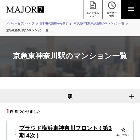
あとで見る
最近見た
リスト
物件
メジャーセブントップ
首都圏の路線から探す
京浜急行電鉄本線沿線のマンション一覧
京急東神奈川駅のマンション一覧
京急東神奈川駅のマンション一覧
駅
1
件 見つかりました
プラウド横浜東神奈川フロント ( 第3
期 4次 )
あとで見る