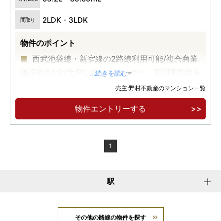
2LDK・3LDK
間取り
物件のポイント
西武池袋線・新宿線の2路線利用可能/複合商業
施設徒歩1分/全戸にディスポーザー・玄関電気錠を
...続きを読む
標準設置
売主:野村不動産のマンション一覧
「所沢」駅徒歩10分に、全303邸の大規模マン
物件エントリーする
ションが誕生。
専有面積71㎡超中心のゆとりあるプラン。
1
駅
その他の路線の物件を探す