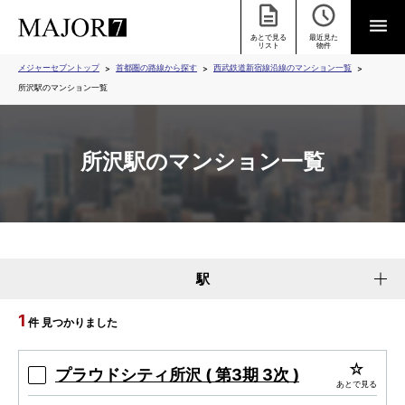
あとで見る
最近見た
リスト
物件
メジャーセブントップ
首都圏の路線から探す
西武鉄道新宿線沿線のマンション一覧
所沢駅のマンション一覧
所沢駅のマンション一覧
駅
1
件 見つかりました
プラウドシティ所沢 ( 第3期 3次 )
あとで見る