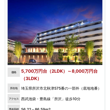
5,700万円台（2LDK）～8,000万円台
価格
（3LDK）
埼玉県所沢市北秋津575番の一部外（底地地番）
所在地
西武池袋・豊島線「所沢」徒歩10分
アクセス
56.22～86.59m2
専有面積