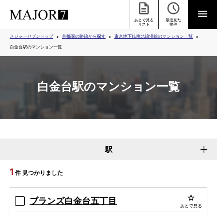
あとで見る
最近見た
リスト
物件
メジャーセブントップ
首都圏の路線から探す
東京地下鉄南北線沿線のマンション一覧
白金台駅のマンション一覧
白金台駅のマンション一覧
駅
1
件 見つかりました
ブランズ白金台五丁目
あとで見る