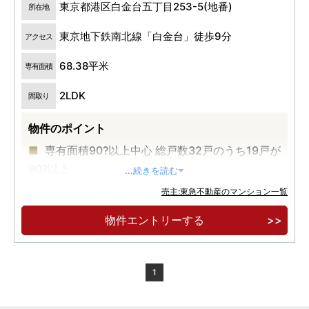
東京都港区白金台五丁目253-5(地番)
所在地
東京地下鉄南北線「白金台」徒歩9分
アクセス
68.38平米
専有面積
2LDK
間取り
物件のポイント
専有面積90?以上中心 総戸数32戸のうち19戸が
90?以上
...続きを読む
都営三田線・東京メトロ南北線の2路線が利用
売主:東急不動産のマンション一覧
可能
物件エントリーする
1