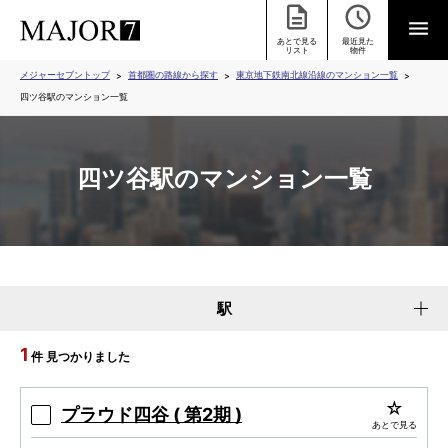
あとで見る
最近見た
リスト
物件
メジャーセブントップ
首都圏の路線から探す
東京地下鉄南北線沿線のマンション一覧
四ツ谷駅のマンション一覧
四ツ谷駅のマンション一覧
駅
1
件 見つかりました
プラウド四谷 ( 第2期 )
あとで見る