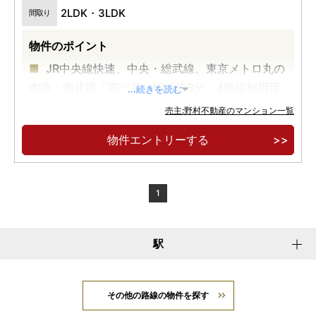
2LDK・3LDK
間取り
物件のポイント
JR中央線快速、中央・総武線、東京メトロ丸の
内線・南北線「四ツ谷」駅徒歩3分。4路線利用可
...続きを読む
能。
売主:野村不動産のマンション一覧
全邸南向きの全38邸。天高2.6m以上の開放感
物件エントリーする
と緑を見渡す豊かな眺望を享受。
2LDK・3LDK／80㎡台中心のゆとりあるプラ
ン。
1
駅
その他の路線の物件を探す