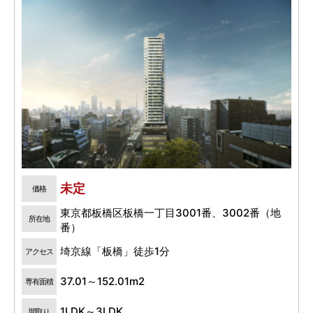
未定
価格
東京都板橋区板橋一丁目3001番、3002番（地
所在地
番）
埼京線「板橋」徒歩1分
アクセス
37.01～152.01m2
専有面積
1LDK～3LDK
間取り