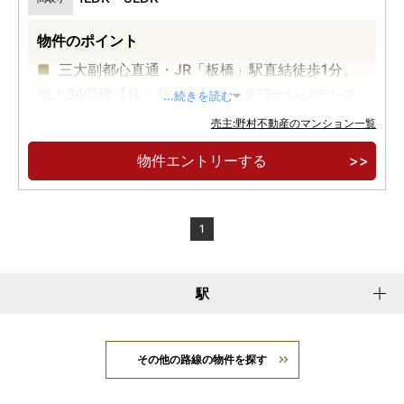
物件のポイント
三大副都心直通・JR「板橋」駅直結徒歩1分。
地上34階建【住・商・公】複合タワーレジデンス
...続きを読む
物件エントリー受付開始。エントリ者ー様専用
売主:野村不動産のマンション一覧
ページにて限定コンテンツ公開中。
物件エントリーする
各階ごみ置場・内廊下など、上質なタワーライ
フを実現する共用設計。
1
駅
その他の路線の物件を探す