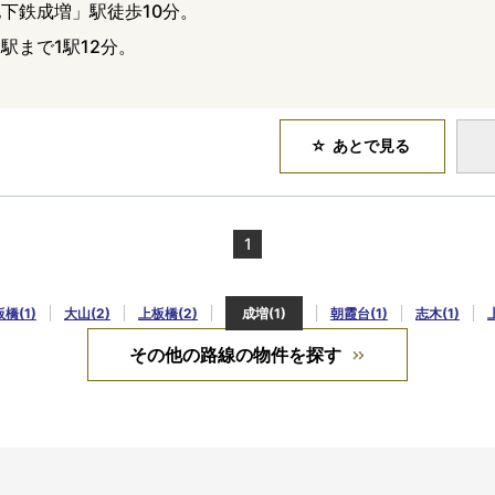
下鉄成増」駅徒歩10分。
駅まで1駅12分。
。
あとで見る
1
橋(1)
大山(2)
上板橋(2)
成増(1)
朝霞台(1)
志木(1)
その他の路線の物件を探す