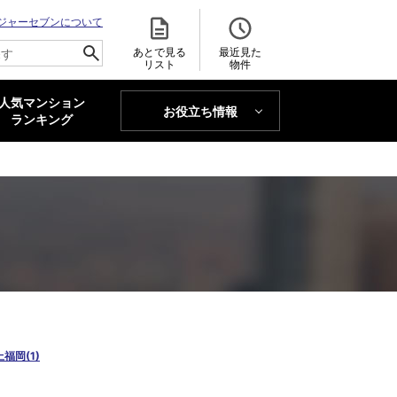
ジャーセブンについて
あとで見る
最近見た
リスト
物件
人気マンション
お役立ち情報
MAJOR'S BLOG
ランキング
トレンドLabo
上福岡(1)