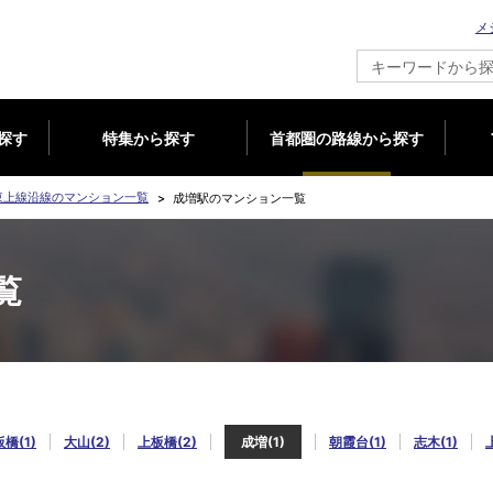
メ
新築マンション情報ならメジャーセブン
探す
特集から探す
首都圏の路線から探す
東上線沿線のマンション一覧
成増駅のマンション一覧
覧
橋(1)
大山(2)
上板橋(2)
成増(1)
朝霞台(1)
志木(1)