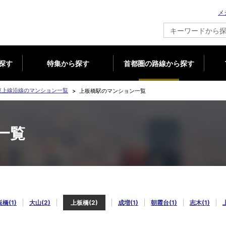
メ
新築マンション情報ならメジャーセブン
探す
特集から探す
首都圏の路線から探す
東上線沿線のマンション一覧
上板橋駅のマンション一覧
一覧
橋(1)
大山(2)
上板橋(2)
成増(1)
朝霞台(1)
志木(1)