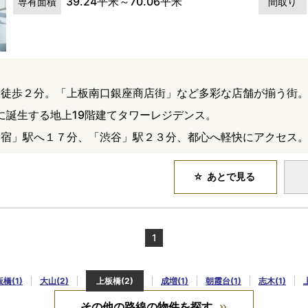
39.24平米～70.06平米
専有面積
間取り
駅徒歩２分。「上板南口銀座商店街」など多彩な店舗が揃う街
アに誕生する地上19階建てタワーレジデンス。
新宿」駅へ１７分、「渋谷」駅２３分、都心へ軽快にアクセス
あとで見る
1
橋(1)
大山(2)
上板橋(2)
成増(1)
朝霞台(1)
志木(1)
その他の路線の物件を探す