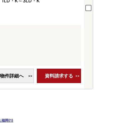
1LD・K～3LD・K
。
。
物件詳細へ
資料請求する
上福岡(1)