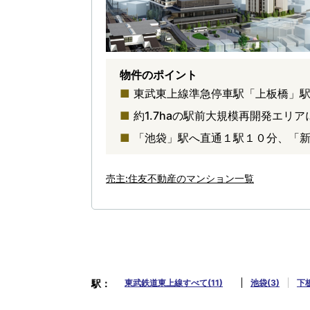
物件のポイント
東武東上線準急停車駅「上板橋」
約1.7haの駅前大規模再開発エリ
「池袋」駅へ直通１駅１０分、「
売主:住友不動産のマンション一覧
駅
東武鉄道東上線すべて(11)
池袋(3)
下板