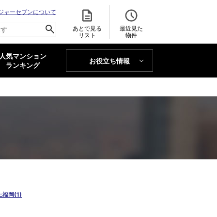
ジャーセブンについて
あとで見る
最近見た
リスト
物件
人気マンション
お役立ち情報
MAJOR'S BLOG
ランキング
トレンドLabo
上福岡(1)