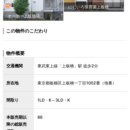
にじいろ保育園上板橋
オーケー上板橋店
この物件のこだわり
物件概要
交通機関
東武東上線「上板橋」駅 徒歩2分
所在地
東京都板橋区上板橋一丁目1002番（地番）
間取り
1LD・K～3LD・K
本販売期以
86
降の総販売