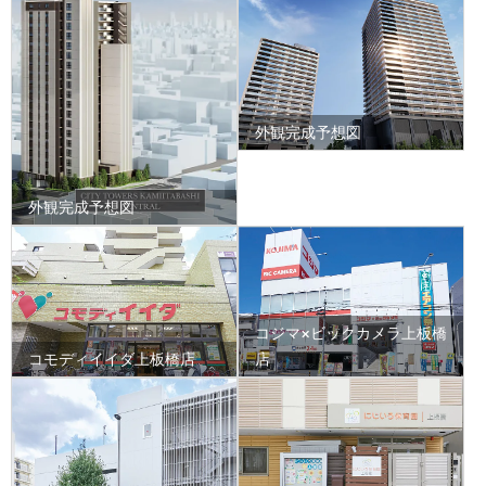
外観完成予想図
外観完成予想図
コジマ×ビックカメラ上板橋
コモディイイダ上板橋店
店