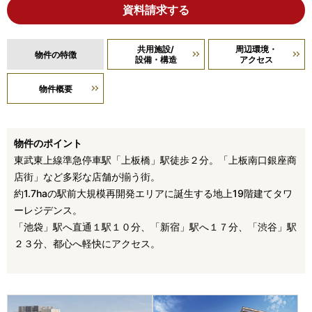
資料請求する
共用施設/
周辺環境・
物件の特徴
設備・構造
アクセス
物件概要
物件のポイント
東武東上線準急停車駅「上板橋」駅徒歩２分。「上板南口銀座商
店街」など多彩な店舗が揃う街。
約1.7haの駅前大規模再開発エリアに誕生する地上19階建てタワ
ーレジデンス。
「池袋」駅へ直通１駅１０分、「新宿」駅へ１７分、「渋谷」駅
２３分、都心へ軽快にアクセス。