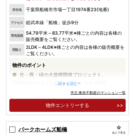
千葉県船橋市市場一丁目1974番23(地番)
所在地
総武本線「船橋」徒歩9分
アクセス
54.79平米～83.77平米※棟ごとの内容は各棟の
専有面積
販売概要をご覧ください。
2LDK～4LDK※棟ごとの内容は各棟の販売概要を
間取り
ご覧ください。
物件のポイント
住・商・緑の大規模開発プロジェクト。
27,000m2の広大な敷地に誕生する全738邸。
...続きを読む
2駅4路線利用可。JR総武快速線「船橋」駅徒
売主:東急不動産のマンション一覧
歩9分～11分。東京へ26分。
物件エントリーする
キッズルーム、DIYルームなど８つの共用施
設。南向き中心×70m2台中心。
パークホームズ船橋
あとで見る