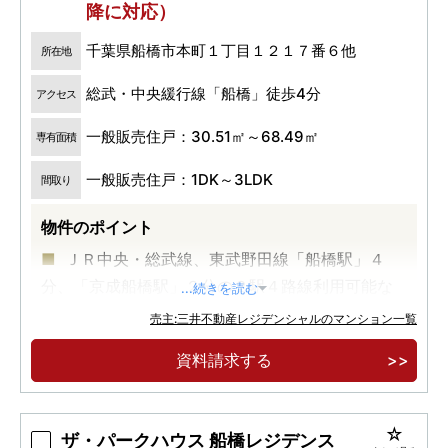
降に対応）
千葉県船橋市本町１丁目１２１７番６他
所在地
総武・中央緩行線「船橋」徒歩4分
アクセス
一般販売住戸：30.51㎡～68.49㎡
専有面積
一般販売住戸：1DK～3LDK
間取り
物件のポイント
ＪＲ中央・総武線、東武野田線「船橋駅」４
分、「京成船橋駅」２分の２駅４路線利用可能な
...続きを読む
アクセス利便
売主:三井不動産レジデンシャルのマンション一覧
東武百貨店・シャポー船橋等、徒歩５分圏内に
資料請求する
多彩な商業利便
プライバシー性を高める「内廊下」を採用
ザ・パークハウス 船橋レジデンス