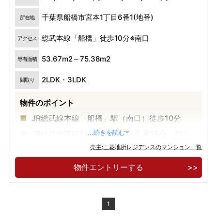
千葉県船橋市宮本1丁目6番1(地番)
所在地
総武本線「船橋」徒歩10分※南口
アクセス
53.67m2～75.38m2
専有面積
2LDK・3LDK
間取り
物件のポイント
JR総武線本線「船橋」駅（南口）徒歩10分
JR総武快速線利用「東京」駅直通25分、都心
...続きを読む
の主要駅へダイレクトアクセス
売主:三菱地所レジデンスのマンション一覧
来場予約受付中
物件エントリーする
1